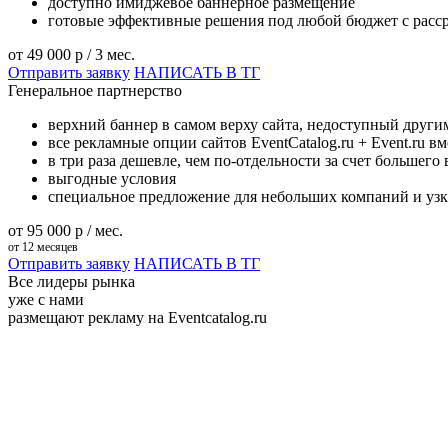
доступно имиджевое баннерное размещение
готовые эффективные решения под любой бюджет с расс
от 49 000
p
/ 3 мес.
Отправить заявку
НАПИСАТЬ В ТГ
Генеральное партнерство
верхний баннер в самом верху сайта, недоступный други
все рекламные опции сайтов EventCatalog.ru + Event.ru в
в три раза дешевле, чем по-отдельности за счет большег
выгодные условия
специальное предложение для небольших компаний и уз
от 95 000
p
/ мес.
от 12 месяцев
Отправить заявку
НАПИСАТЬ В ТГ
Все лидеры рынка
уже с нами
размещают рекламу на Eventcatalog.ru