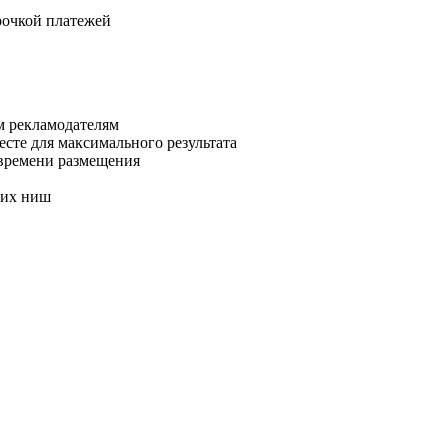
рочкой платежей
м рекламодателям
месте для максимального результата
о времени размещения
ких ниш