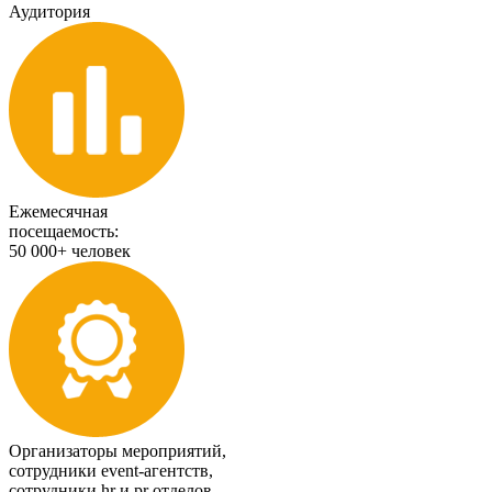
Аудитория
Ежемесячная
посещаемость:
50 000+ человек
Организаторы мероприятий,
сотрудники event-агентств,
сотрудники hr и pr отделов