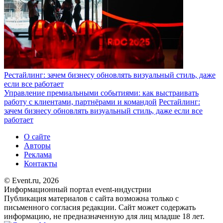
Рестайлинг: зачем бизнесу обновлять визуальный стиль, даже
если все работает
Управление премиальными событиями: как выстраивать
работу с клиентами, партнёрами и командой
Рестайлинг:
зачем бизнесу обновлять визуальный стиль, даже если все
работает
О сайте
Авторы
Реклама
Контакты
© Event.ru, 2026
Информационный портал event-индустрии
Публикация материалов с сайта возможна только с
письменного согласия редакции. Сайт может содержать
информацию, не предназначенную для лиц младше 18 лет.