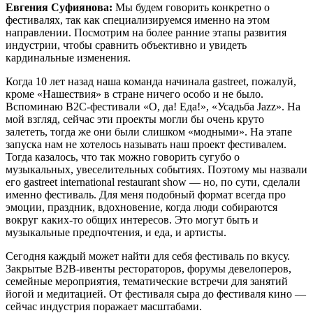
Евгения Суфиянова:
Мы будем говорить конкретно о
фестивалях, так как специализируемся именно на этом
направлении. Посмотрим на более ранние этапы развития
индустрии, чтобы сравнить объективно и увидеть
кардинальные изменения.
Когда 10 лет назад наша команда начинала gastreet, пожалуй,
кроме «Нашествия» в стране ничего особо и не было.
Вспоминаю В2С-фестивали «О, да! Еда!», «Усадьба Jazz». На
мой взгляд, сейчас эти проекты могли бы очень круто
залететь, тогда же они были слишком «модными». На этапе
запуска нам не хотелось называть наш проект фестивалем.
Тогда казалось, что так можно говорить сугубо о
музыкальных, увеселительных событиях. Поэтому мы назвали
его gastreet international restaurant show — но, по сути, сделали
именно фестиваль. Для меня подобный формат всегда про
эмоции, праздник, вдохновение, когда люди собираются
вокруг каких-то общих интересов. Это могут быть и
музыкальные предпочтения, и еда, и артисты.
Сегодня каждый может найти для себя фестиваль по вкусу.
Закрытые В2В-ивенты рестораторов, форумы девелоперов,
семейные мероприятия, тематические встречи для занятий
йогой и медитацией. От фестиваля сыра до фестиваля кино —
сейчас индустрия поражает масштабами.