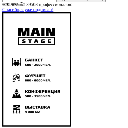
осталось
7
с
Нас читают
39503
профессионалов!
Спасибо, я уже подписан!