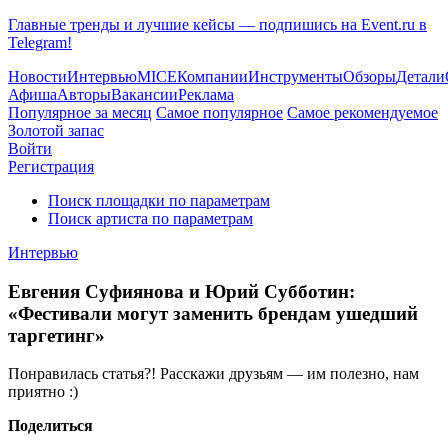
Главные тренды и лучшие кейсы — подпишись на Event.ru в
Telegram!
Новости
Интервью
MICE
Компании
Инструменты
Обзоры
Детали
Афиша
Авторы
Вакансии
Реклама
Популярное за месяц
Самое популярное
Самое рекомендуемое
Золотой запас
Войти
Регистрация
Поиск площадки по параметрам
Поиск артиста по параметрам
Интервью
Евгения Суфиянова и Юрий Субботин:
«Фестивали могут заменить брендам ушедший
таргетинг»
Понравилась статья?! Расскажи друзьям — им полезно, нам
приятно :)
Поделиться