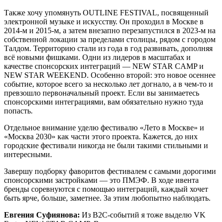
Также хочу упомянуть OUTLINE FESTIVAL, посвященный
электронной музыке и искусству. Он проходил в Москве в
2014-м и 2015-м, а затем внезапно перезапустился в 2023-м на
собственной локации за пределами столицы, рядом с городом
Талдом. Территорию стали из года в год развивать, дополняя
всё новыми фишками.
Одни из лидеров в масштабах и
качестве спонсорских интеграций — NEW STAR CAMP и
NEW STAR WEEKEND. Особенно второй: это новое осеннее
событие, которое всего за несколько лет догнало, а в чем-то и
превзошло первоначальный проект. Если вы занимаетесь
спонсорскими интеграциями, вам обязательно нужно туда
попасть.
Отдельное внимание уделю фестивалю «Лето в Москве» и
«Москва 2030» как части этого проекта. Кажется, до них
городские фестивали никогда не были такими стильными и
интересными.
Завершу подборку фаворитов фестивалем с самыми дорогими
спонсорскими застройками — это ПМЭФ. В ходе ивента
бренды соревнуются с помощью интеграций, каждый хочет
быть ярче, больше, заметнее. За этим любопытно наблюдать.
Евгения Суфиянова:
Из В2С-событий я тоже выделю VK