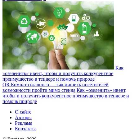
Как
«озеленить» ивент, чтобы и получить конкурентное
преимущество в тендере и помочь природе
QR Комната главного — как лишить посетителей
возможности пройти мимо стенда
Как «озеленить» ивент,
чтобы и получить конкурентное преимущество в тендере и
помочь природе
О сайте
Авторы
Реклама
Контакты