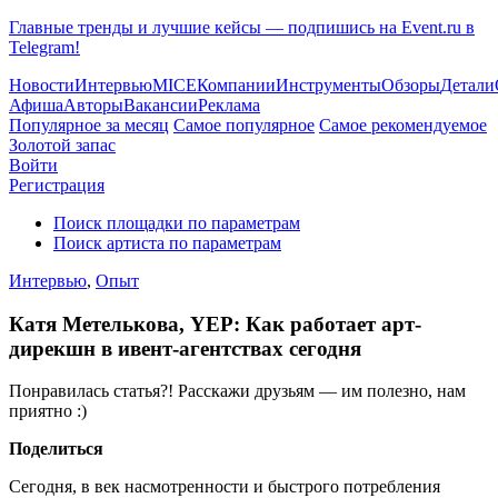
Главные тренды и лучшие кейсы — подпишись на Event.ru в
Telegram!
Новости
Интервью
MICE
Компании
Инструменты
Обзоры
Детали
Афиша
Авторы
Вакансии
Реклама
Популярное за месяц
Самое популярное
Самое рекомендуемое
Золотой запас
Войти
Регистрация
Поиск площадки по параметрам
Поиск артиста по параметрам
Интервью
,
Опыт
Катя Метелькова, YEP: Как работает арт-
дирекшн в ивент-агентствах сегодня
Понравилась статья?! Расскажи друзьям — им полезно, нам
приятно :)
Поделиться
Сегодня, в век насмотренности и быстрого потребления