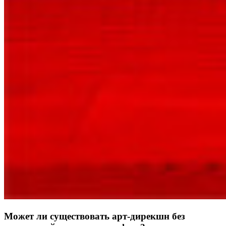
Может ли существовать арт-дирекшн без