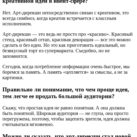
креативной идеи в ивент-сфере?
Нет. Арт-дирекшн непосредственно связан с креативом, это
всегда симбиоз, когда креатив встречается с классным
исполнением.
Арт-дирекшн — это ведь не просто про «красиво». Красивый
стенд, красивый сетап, красивая декорация — все это можно
сделать и без идеи. Но это как приготовить идеальный, но
безвкусный торт из супермаркета. Съедобно, но не
запомнится.
Сегодня, когда потребление информации очень быстрое, мы
боремся за память. А память «цепляется» за смыслы, а не за
картинки.
Правильно ли понимание, что чем проще идея,
тем легче ее продать большой аудитории?
Скажу, что простая идея не равно понятная. А она
должна
быть понятной.
Широкая аудитория — не глупа, она просто
перегружена, поэтому, чтобы зацепить зрителя, идея должна
считываться мгновенно.
Можно ли сказать, что арт-дирекшн стал новой