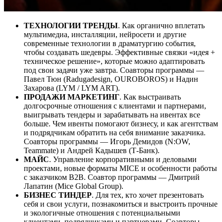
ТЕХНОЛОГИИ ТРЕНДЫ
. Как органично вплетать
мультимедиа, инсталляции, нейросети и другие
современные технологии в драматургию события,
чтобы создавать шедевры. Эффективные связки «идея +
техническое решение», которые можно адаптировать
под свои задачи уже завтра. Соавторы программы —
Павел Тюн (Radugadesign, OUROBOROS) и Надин
Захарова (LYM / LYM ART).
ПРОДАЖИ МАРКЕТИНГ
. Как выстраивать
долгосрочные отношения с клиентами и партнерами,
выигрывать тендеры и зарабатывать на ивентах все
больше. Чем ивенты помогают бизнесу, и как агентствам
и подрядчикам обратить на себя внимание заказчика.
Соавторы программы — Игорь Демидов (N:OW,
Teammate) и Андрей Кадышев (Т-Банк).
МАЙС
. Управление корпоративными и деловыми
проектами, новые форматы MICE и особенности работы
с заказчиком B2B. Соавтор программы — Дмитрий
Лапатин (Mice Global Group).
БИЗНЕС ТИНДЕР
. Для тех, кто хочет презентовать
себя и свои услуги, познакомиться и выстроить прочные
и экологичные отношения с потенциальными
клиентами, подрядчиками и партнерами. Соавторы