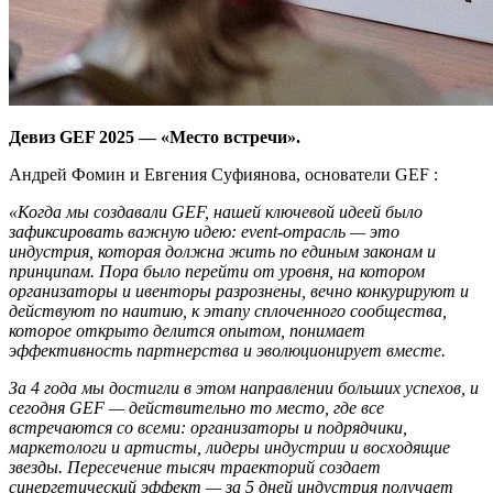
Девиз GEF 2025 — «Место встречи».
Андрей Фомин и Евгения Суфиянова, основатели GEF :
«Когда мы создавали GEF, нашей ключевой идеей было
зафиксировать важную идею: event-отрасль — это
индустрия, которая должна жить по единым законам и
принципам. Пора было перейти от уровня, на котором
организаторы и ивенторы разрознены, вечно конкурируют и
действуют по наитию, к этапу сплоченного сообщества,
которое открыто делится опытом, понимает
эффективность партнерства и эволюционирует вместе.
За 4 года мы достигли в этом направлении больших успехов, и
сегодня GEF — действительно то место, где все
встречаются со всеми: организаторы и подрядчики,
маркетологи и артисты, лидеры индустрии и восходящие
звезды. Пересечение тысяч траекторий создает
синергетический эффект — за 5 дней индустрия получает