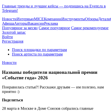
Главные тренды и лучшие кейсы — подпишись на Event.ru в
Telegram!
Новости
Интервью
MICE
Компании
Инструменты
Обзоры
Детали
Афиша
Авторы
Вакансии
Реклама
Популярное за месяц
Самое популярное
Самое рекомендуемое
Золотой запас
Войти
Регистрация
Поиск площадки по параметрам
Поиск артиста по параметрам
Новости
Названы победители национальной премии
«Событие года» 2026
Понравилась статья?! Расскажи друзьям — им полезно, нам
приятно :)
Поделиться
28 марта в Москве в Доме Союзов собрались главные