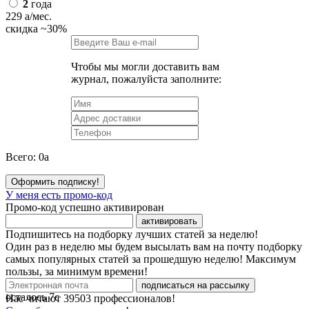
2
года
229
a
/мес.
скидка
~30%
Чтобы мы могли доставить вам
журнал, пожалуйста заполните:
Всего:
0
a
Оформить подписку!
У меня есть промо-код
Промо-код успешно активирован
активировать
Подпишитесь на подборку лучших статей за неделю!
Один раз в неделю мы будем высылать вам на почту подборку
самых популярных статей за прошедшую неделю! Максимум
пользы, за минимум времени!
подписаться на рассылку
осталось
7
с
Нас читают
39503
профессионалов!