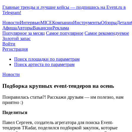
Главные тренды и лучшие кейсы — подпишись на Event.ru в
Telegram!
Новости
Интервью
MICE
Компании
Инструменты
Обзоры
Детали
Афиша
Авторы
Вакансии
Реклама
Популярное за месяц
Самое популярное
Самое рекомендуемое
Золотой запас
Войти
Регистрация
Поиск площадки по параметрам
Поиск артиста по параметрам
Новости
Подборка крупных event-тендеров на осень
Понравилась статья?! Расскажи друзьям — им полезно, нам
приятно :)
Поделиться
Павел Сергеев, создатель агрегатора для поиска Event-
тендеров TRadar, поделился подборкой закупок, которые