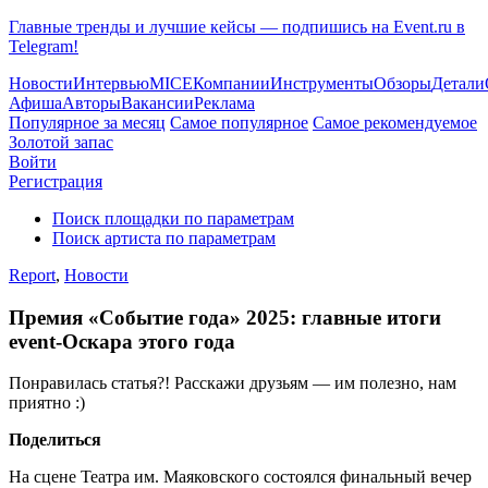
Главные тренды и лучшие кейсы — подпишись на Event.ru в
Telegram!
Новости
Интервью
MICE
Компании
Инструменты
Обзоры
Детали
Афиша
Авторы
Вакансии
Реклама
Популярное за месяц
Самое популярное
Самое рекомендуемое
Золотой запас
Войти
Регистрация
Поиск площадки по параметрам
Поиск артиста по параметрам
Report
,
Новости
Премия «Событие года» 2025: главные итоги
event-Оскара этого года
Понравилась статья?! Расскажи друзьям — им полезно, нам
приятно :)
Поделиться
На сцене Театра им. Маяковского состоялся финальный вечер