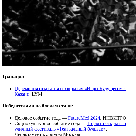
Гран-при:
Церемония открытия и закрытия «Игры Будущего» в
Казани
, LYM
Победителями по блокам стали:
Деловое событие года —
FutureMed 2024
, ИНВИТРО
Социокультурное событие года —
Первый открытый
уличный фестиваль «Театральный бульвар»
‎,
Департамент культуры Москвы