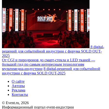
8 digital-
решений для событийной индустрии с форума SOLD OUT-
2025
От CGI и пиродронов до смарт-стекла и LED тканей —
большой гид по самым интересным технологиям
мультимедиа-индустрии
8 digital-решений для событийной
индустрии с форума SOLD OUT-2025
О сайте
Авторы
Реклама
Контакты
© Event.ru, 2026
Информационный портал event-индустрии