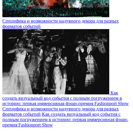
Специфика и возможности надувного декора для разных
форматов событий
Как
создать визуальный код события с полным погружением в
историю: первая иммерсивная фэшн-премия Fashionport Show
Специфика и возможности надувного декора для разных
форматов событий
Как создать визуальный код события с
полным погружением в историю: первая иммерсивная фэшн-
премия Fashionport Show