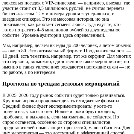
люксовых поездок с VIP-спикерами — например, выезды, где
участие стоит от 3,5 миллионов рублей, не считая перелета
бизнес-классом. Там и номера уровня «супер-люкс», и
звездные спикеры. Это не массовая история, но она
показывает, как работает сегмент люкса: туда едут те, кто
готов потратить 4–5 миллионов рублей за двухнедельное
событие. Уровень аудитории здесь определенный.
Мы, например, делаем выезды до 200 человек, а летом обычно
— около 80. Это оптимальный формат. Продолжительность —
10 дней, есть тематика, например, тот же серфинг. Для многих
это первое и, возможно, единственное такое мероприятие, но
именно в таких увлечениях рождаются настоящие связи — не
по работе, а по интересам.
Прогнозы по трендам деловых мероприятий
В 2025–2026 году рынок событий будет только развиваться.
Крупные игроки продолжат делать имиджевые форматы.
Средний бизнес будет экспериментировать: у кого-то
получится, у кого-то нет. Новые игроки будут входить,
пробовать, и выходить, если математика не сойдется. Но
спрос останется, особенно со стороны специалистов,
представителей помогающих профессий, малого бизнеса. Для
них мероприятия — это доступный и эффективный способ