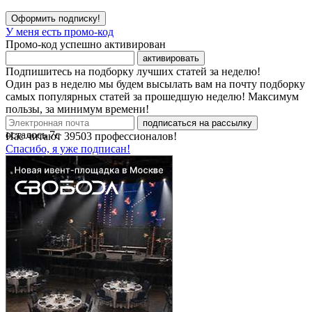
Оформить подписку!
У меня есть промо-код
Промо-код успешно активирован
активировать
Подпишитесь на подборку лучших статей за неделю!
Один раз в неделю мы будем высылать вам на почту подборку
самых популярных статей за прошедшую неделю! Максимум
пользы, за минимум времени!
подписаться на рассылку
осталось
7
с
Нас читают
39503
профессионалов!
Спасибо, я уже подписан!