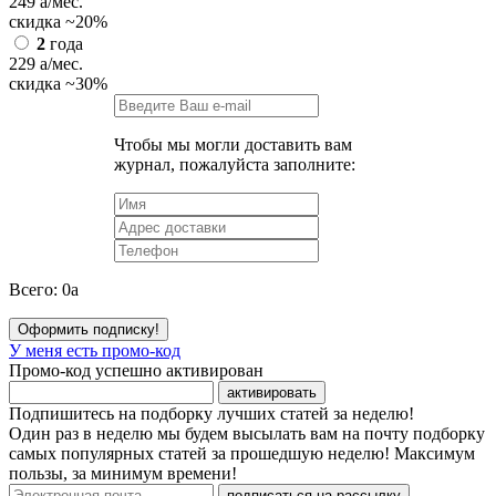
249
a
/мес.
скидка
~20%
2
года
229
a
/мес.
скидка
~30%
Чтобы мы могли доставить вам
журнал, пожалуйста заполните:
Всего:
0
a
Оформить подписку!
У меня есть промо-код
Промо-код успешно активирован
активировать
Подпишитесь на подборку лучших статей за неделю!
Один раз в неделю мы будем высылать вам на почту подборку
самых популярных статей за прошедшую неделю! Максимум
пользы, за минимум времени!
подписаться на рассылку