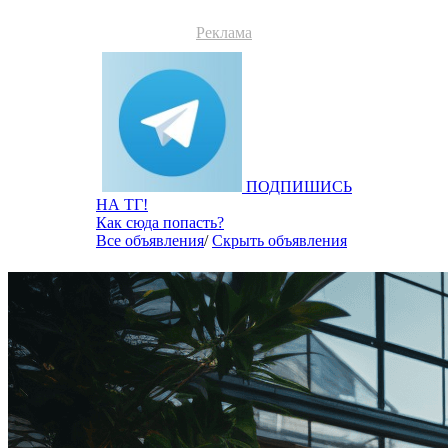
Реклама
ПОДПИШИСЬ
НА ТГ!
Как сюда попасть?
Все объявления
/
Скрыть объявления