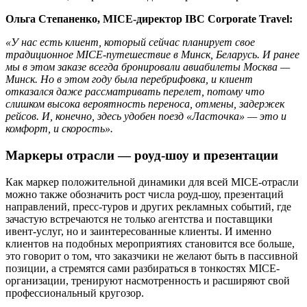
Ольга Степаненко, MICE-директор IBC Corporate Travel:
«У нас есть клиент, который сейчас планирует свое
традиционное MICE-путешествие в Минск, Беларусь. И ранее
мы в этом заказе всегда бронировали авиабилеты Москва —
Минск. Но в этом году была перебрифовка, и клиент
отказался даже рассматривать перелет, потому что
слишком высока вероятность переноса, отмены, задержек
рейсов. И, конечно, здесь удобен поезд «Ласточка» — это и
комфорт, и скорость».
Маркеры отрасли — роуд-шоу и презентации
Как маркер положительной динамики для всей MICE-отрасли
можно также обозначить рост числа роуд-шоу, презентаций
направлений, пресс-туров и других рекламных событий, где
зачастую встречаются не только агентства и поставщики
ивент-услуг, но и заинтересованные клиенты. И именно
клиентов на подобных мероприятиях становится все больше,
это говорит о том, что заказчики не желают быть в пассивной
позиции, а стремятся сами разбираться в тонкостях MICE-
организации, тренируют насмотренность и расширяют свой
профессиональный кругозор.