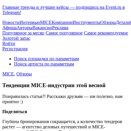
Главные тренды и лучшие кейсы — подпишись на Event.ru в
Telegram!
Новости
Интервью
MICE
Компании
Инструменты
Обзоры
Детали
Афиша
Авторы
Вакансии
Реклама
Популярное за месяц
Самое популярное
Самое рекомендуемое
Золотой запас
Войти
Регистрация
Поиск площадки по параметрам
Поиск артиста по параметрам
MICE
,
Обзоры
Тенденции MICE-индустрии этой весной
Понравилась статья?! Расскажи друзьям — им полезно, нам
приятно :)
Поделиться
Глубина бронирования сокращается, а количество тендеров
растет — агентство деловых путешествий и MICE-