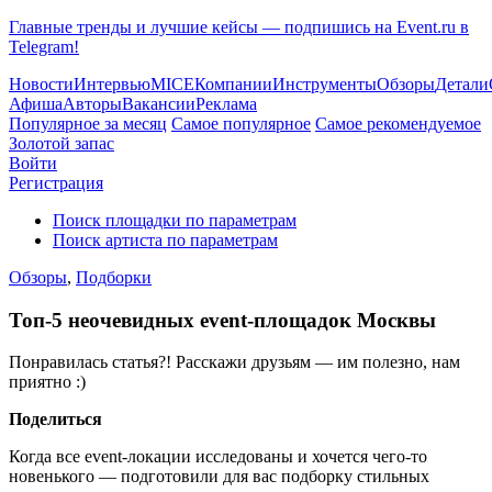
Главные тренды и лучшие кейсы — подпишись на Event.ru в
Telegram!
Новости
Интервью
MICE
Компании
Инструменты
Обзоры
Детали
Афиша
Авторы
Вакансии
Реклама
Популярное за месяц
Самое популярное
Самое рекомендуемое
Золотой запас
Войти
Регистрация
Поиск площадки по параметрам
Поиск артиста по параметрам
Обзоры
,
Подборки
Топ-5 неочевидных event-площадок Москвы
Понравилась статья?! Расскажи друзьям — им полезно, нам
приятно :)
Поделиться
Когда все event-локации исследованы и хочется чего-то
новенького — подготовили для вас подборку стильных