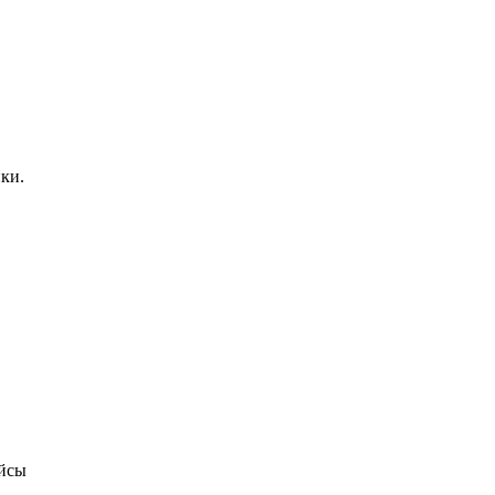
ки.
ейсы