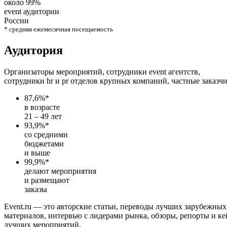
около 99%
event аудитории
России
* средняя ежемесячная посещаемость
Аудитория
Организаторы мероприятий, сотрудники event агентств,
сотрудники hr и pr отделов крупных компаний, частные заказчи
87,6%
*
в возрасте
21 – 49 лет
93,9%
*
со средними
бюджетами
и выше
99,9%
*
делают мероприятия
и размещают
заказы
Event.ru — это авторские статьи, переводы лучших зарубежных
материалов, интервью с лидерами рынка, обзоры, репорты и к
лучших мероприятий.