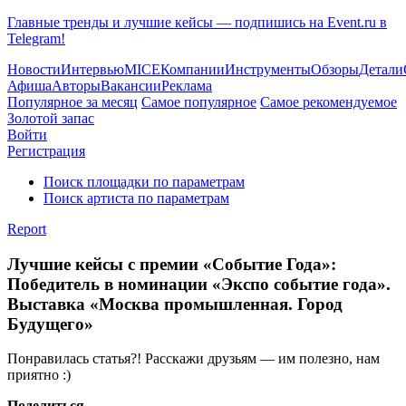
Главные тренды и лучшие кейсы — подпишись на Event.ru в
Telegram!
Новости
Интервью
MICE
Компании
Инструменты
Обзоры
Детали
Афиша
Авторы
Вакансии
Реклама
Популярное за месяц
Самое популярное
Самое рекомендуемое
Золотой запас
Войти
Регистрация
Поиск площадки по параметрам
Поиск артиста по параметрам
Report
Лучшие кейсы с премии «Событие Года»:
Победитель в номинации «Экспо событие года».
Выставка «Москва промышленная. Город
Будущего»
Понравилась статья?! Расскажи друзьям — им полезно, нам
приятно :)
Поделиться