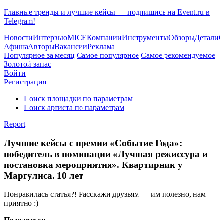
Главные тренды и лучшие кейсы — подпишись на Event.ru в
Telegram!
Новости
Интервью
MICE
Компании
Инструменты
Обзоры
Детали
Афиша
Авторы
Вакансии
Реклама
Популярное за месяц
Самое популярное
Самое рекомендуемое
Золотой запас
Войти
Регистрация
Поиск площадки по параметрам
Поиск артиста по параметрам
Report
Лучшие кейсы с премии «Событие Года»:
победитель в номинации «Лучшая режиссура и
постановка мероприятия». Квартирник у
Маргулиса. 10 лет
Понравилась статья?! Расскажи друзьям — им полезно, нам
приятно :)
Поделиться