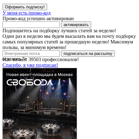
Оформить подписку!
У меня есть промо-код
Промо-код успешно активирован
активировать
Подпишитесь на подборку лучших статей за неделю!
Один раз в неделю мы будем высылать вам на почту подборку
самых популярных статей за прошедшую неделю! Максимум
пользы, за минимум времени!
подписаться на рассылку
осталось
7
с
Нас читают
39503
профессионалов!
Спасибо, я уже подписан!