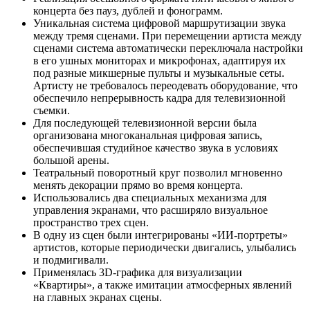
концерта без пауз, дублей и фонограмм.
Уникальная система цифровой маршрутизации звука
между тремя сценами. При перемещении артиста между
сценами система автоматически переключала настройки
в его ушных мониторах и микрофонах, адаптируя их
под разные микшерные пульты и музыкальные сеты.
Артисту не требовалось переодевать оборудование, что
обеспечило непрерывность кадра для телевизионной
съемки.
Для последующей телевизионной версии была
организована многоканальная цифровая запись,
обеспечившая студийное качество звука в условиях
большой арены.
Театральный поворотный круг позволил мгновенно
менять декорации прямо во время концерта.
Использовались два специальных механизма для
управления экранами, что расширяло визуальное
пространство трех сцен.
В одну из сцен были интегрированы «ИИ-портреты»
артистов, которые периодически двигались, улыбались
и подмигивали.
Применялась 3D-графика для визуализации
«Квартиры», а также имитации атмосферных явлений
на главных экранах сцены.