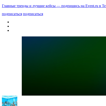
Главные тренды и лучшие кейсы — подпишись на Event.ru в Te
подписаться
подписаться