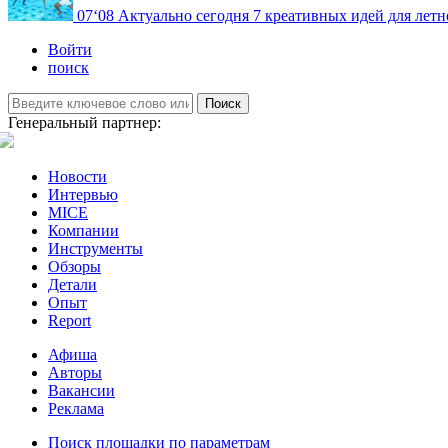
07
‘08
Актуально сегодня
7 креативных идей для летн
Войти
поиск
Поиск
Генеральный партнер:
Новости
Интервью
MICE
Компании
Инструменты
Обзоры
Детали
Опыт
Report
Афиша
Авторы
Вакансии
Реклама
Поиск площадки по параметрам