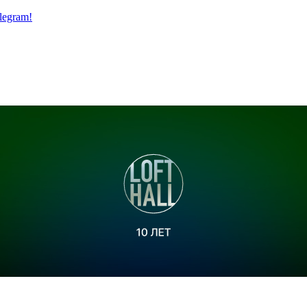
legram!