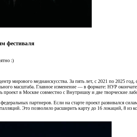
ям фестиваля
ятно :)
нтр мирового медиаискусства. За пять лет, с 2021 по 2025 год,
льного масштаба. Главное изменение — в формате: НУР окончат
 проект в Москве совместно с Внутришоу и две творческие лаб
едеральных партнеров. Если на старте проект развивался силам
лляций. Это позволило расширить карту до 16 локаций, 8 из к