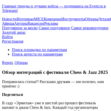
Главные тренды и лучшие кейсы — подпишись на Event.ru в
Telegram!
Новости
Интервью
MICE
Компании
Инструменты
Обзоры
Детали
Афиша
Авторы
Вакансии
Реклама
Популярное за месяц
Самое популярное
Самое рекомендуемое
Золотой запас
Войти
Регистрация
Поиск площадки по параметрам
Поиск артиста по параметрам
Report
,
Обзоры
Обзор интеграций с фестиваля Chess & Jazz 2025
Понравилась статья?! Расскажи друзьям — им полезно, нам
приятно :)
Поделиться
В саду «Эрмитаж» уже в шестой раз прошел фестиваль
шахмат и джаза Chess & Jazz. Каждый год организаторы