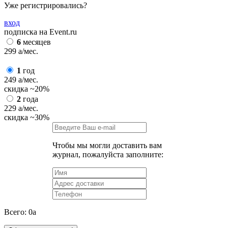
Уже регистрировались?
вход
подписка на Event.ru
6
месяцев
299
a
/мес.
1
год
249
a
/мес.
скидка
~20%
2
года
229
a
/мес.
скидка
~30%
Чтобы мы могли доставить вам
журнал, пожалуйста заполните:
Всего:
0
a