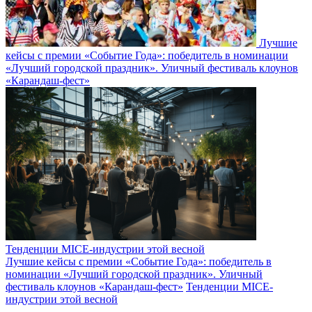
Лучшие
кейсы с премии «Событие Года»: победитель в номинации
«Лучший городской праздник». Уличный фестиваль клоунов
«Карандаш-фест»
Тенденции MICE-индустрии этой весной
Лучшие кейсы с премии «Событие Года»: победитель в
номинации «Лучший городской праздник». Уличный
фестиваль клоунов «Карандаш-фест»
Тенденции MICE-
индустрии этой весной