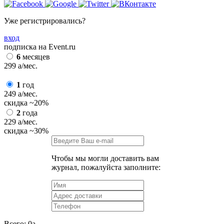
Уже регистрировались?
вход
подписка на Event.ru
6
месяцев
299
a
/мес.
1
год
249
a
/мес.
скидка
~20%
2
года
229
a
/мес.
скидка
~30%
Чтобы мы могли доставить вам
журнал, пожалуйста заполните:
Всего:
0
a