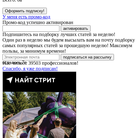
Оформить подписку!
У меня есть промо-код
Промо-код успешно активирован
активировать
Подпишитесь на подборку лучших статей за неделю!
Один раз в неделю мы будем высылать вам на почту подборку
самых популярных статей за прошедшую неделю! Максимум
пользы, за минимум времени!
подписаться на рассылку
осталось
7
с
Нас читают
39503
профессионалов!
Спасибо, я уже подписан!