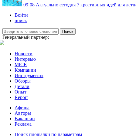
09
‘08
Актуально сегодня
7 креативных идей для летн
Войти
поиск
Поиск
Генеральный партнер:
Новости
Интервью
MICE
Компании
Инструменты
Обзоры
Детали
Опыт
Report
Афиша
Авторы
Вакансии
Реклама
Поиск площадки по параметрам