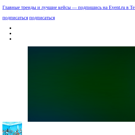
Главные тренды и лучшие кейсы — подпишись на Event.ru в Te
подписаться
подписаться