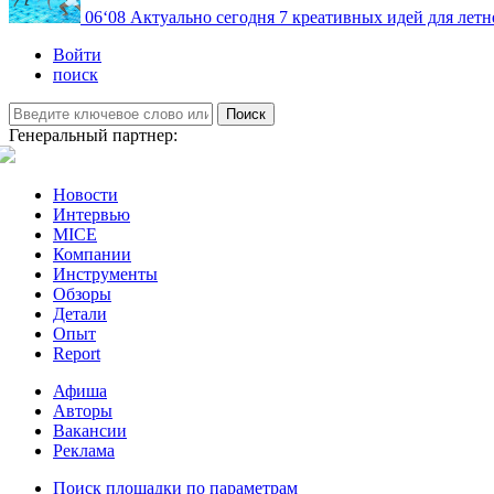
06
‘08
Актуально сегодня
7 креативных идей для летн
Войти
поиск
Поиск
Генеральный партнер:
Новости
Интервью
MICE
Компании
Инструменты
Обзоры
Детали
Опыт
Report
Афиша
Авторы
Вакансии
Реклама
Поиск площадки по параметрам