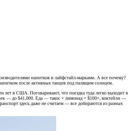
роизводителями напитков и лайфстайл‑марками. А все почему?
м напитком после активных танцев под палящим солнцем.
и лет в США. Поговаривают, что поездка туда легко выходит в
овек — до $41,000. Еда — такос + лимонад = $100+, коктейли —
Транспорт здесь даже не считаем — все добираются из разных