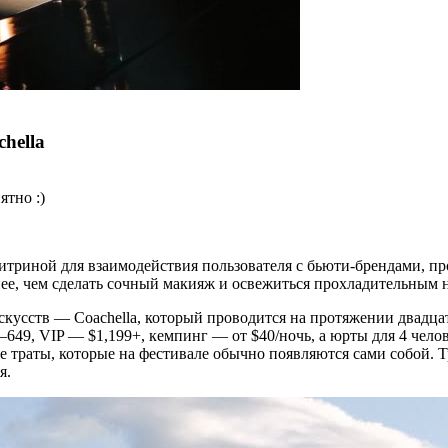
hella
ятно :)
итриной для взаимодействия пользователя с бьюти-брендами, п
ятнее, чем сделать сочный макияж и освежиться прохладительны
кусств — Coachellа, который проводится на протяжении двадцат
99–649, VIP — $1,199+, кемпинг — от $40/ночь, а юрты для 4 чел
ые траты, которые на фестивале обычно появляются сами собой. 
я.