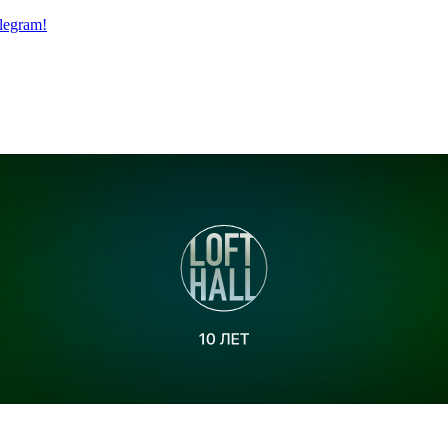
legram!