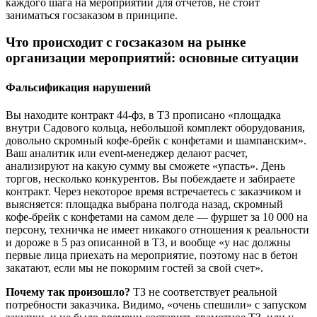
каждого шага на мероприятии для отчетов, не стоит
заниматься госзаказом в принципе.
Что происходит с госзаказом на рынке
организации мероприятий: основные ситуации
Фальсификация нарушений
Вы находите контракт 44-фз, в ТЗ прописано «площадка
внутри Садового кольца, небольшой комплект оборудования,
довольно скромный кофе-брейк с конфетами и шампанским».
Ваш аналитик или event-менеджер делают расчет,
анализируют на какую сумму вы сможете «упасть». День
торгов, несколько конкурентов. Вы побеждаете и забираете
контракт. Через некоторое время встречаетесь с заказчиком и
выясняется: площадка выбрана полгода назад, скромный
кофе-брейк с конфетами на самом деле — фуршет за 10 000 на
персону, техничка не имеет никакого отношения к реальности
и дороже в 5 раз описанной в ТЗ, и вообще «у нас должны
первые лица приехать на мероприятие, поэтому нас в бетон
закатают, если мы не покормим гостей за свой счет».
Почему так произошло?
ТЗ не соответствует реальной
потребности заказчика. Видимо, «очень спешили» с запуском