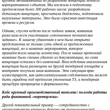
крупной медиакомпании по разработке концепции летнего
корпоративного события. Мы вложили в подготовку
предложения более 300 рабочих часов: разработали
детальную концепцию, просчитали бюджеты, подготовили
визуальные материалы. Это была серьезная инвестиция
времени и ресурсов.
Однако, спустя неделю после подачи заявок, компания
разослала всем участникам «уточненное техническое
задание». К нашему удивлению в нем была открыто
представлена не только суть одной из предложенных
концепций, но и название мероприятия, которое
принадлежало нашему агентству. После наших претензий
название было спешно удалено из документации, но сама
концепция осталась без изменений. Впоследствии аналогичная
концепция была размещена на другой тендерной площадке и
контракт получила иная компания. Эта ситуация ярко
иллюстрирует, как интеллектуальная собственность может
быть украдена под предлогом уточнения ТЗ, а тендерная
процедура превращена в формальность.
Кейс крупный производственный комплекс: полгода работы
ради фиктивной «переторжки»
Другой показательный пример — сотрудничество с
организаторами крупного форума от технологической