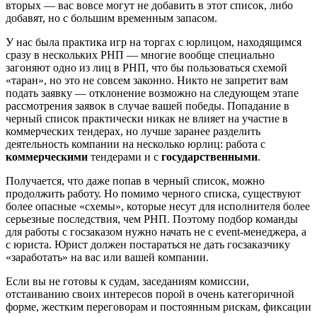
вторых — вас вовсе могут не добавить в этот список, либо
добавят, но с большим временным запасом.
У нас была практика игр на торгах с юрлицом, находящимся
сразу в нескольких РНП — многие вообще специально
загоняют одно из лиц в РНП, что бы пользоваться схемой
«таран», но это не совсем законно. Никто не запретит вам
подать заявку — отклонение возможно на следующем этапе
рассмотрения заявок в случае вашей победы. Попадание в
черный список практически никак не влияет на участие в
коммерческих тендерах, но лучше заранее разделить
деятельность компании на несколько юрлиц: работа с
коммерческими
тендерами и с
государственными
.
Получается, что даже попав в черный список, можно
продолжить работу. Но помимо черного списка, существуют
более опасные «схемы», которые несут для исполнителя более
серьезные последствия, чем РНП. Поэтому подбор команды
для работы с госзаказом нужно начать не с event-менеджера, а
с юриста. Юрист должен постараться не дать госзаказчику
«заработать» на вас или вашей компании.
Если вы не готовы к судам, заседаниям комиссии,
отстаиванию своих интересов порой в очень категоричной
форме, жестким переговорам и постоянным рискам, фиксации