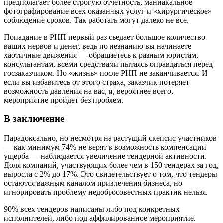
предполагает более строгую отчетность, маниакальное
фотографирование всех оказанных услуг и «хирургическое»
соблюдение сроков. Так работать могут далеко не все.
Попадание в РНП первый раз съедает большое количество
ваших нервов и денег, ведь по незнанию вы начинаете
хаотичные движения — обращаетесь к разным юристам,
консультантам, всеми средствами пытаясь оправдаться перед
госзаказчиком. Но «жизнь» после РНП не заканчивается. И
если вы избавитесь от этого страха, заказчик потеряет
возможность давления на вас, и, вероятнее всего,
мероприятие пройдет без проблем.
В заключение
Парадоксально, но несмотря на растущий скепсис участников
— как минимум 74% не верят в возможность компенсации
ущерба — наблюдается увеличение тендерной активности.
Доля компаний, участвующих более чем в 150 тендерах за год,
выросла с 2% до 17%. Это свидетельствует о том, что тендеры
остаются важным каналом привлечения бизнеса, но
игнорировать проблему недобросовестных практик нельзя.
90% всех тендеров написаны либо под конкретных
исполнителей, либо под аффилированное мероприятие.