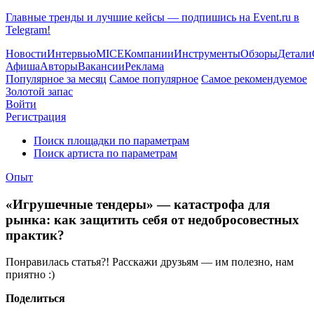
Главные тренды и лучшие кейсы — подпишись на Event.ru в
Telegram!
Новости
Интервью
MICE
Компании
Инструменты
Обзоры
Детали
Афиша
Авторы
Вакансии
Реклама
Популярное за месяц
Самое популярное
Самое рекомендуемое
Золотой запас
Войти
Регистрация
Поиск площадки по параметрам
Поиск артиста по параметрам
Опыт
«Игрушечные тендеры» — катастрофа для
рынка: как защитить себя от недобросовестных
практик?
Понравилась статья?! Расскажи друзьям — им полезно, нам
приятно :)
Поделиться