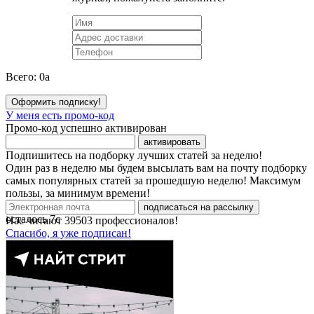
Всего:
0
a
Оформить подписку!
У меня есть промо-код
Промо-код успешно активирован
активировать
Подпишитесь на подборку лучших статей за неделю!
Один раз в неделю мы будем высылать вам на почту подборку
самых популярных статей за прошедшую неделю! Максимум
пользы, за минимум времени!
подписаться на рассылку
осталось
7
с
Нас читают
39503
профессионалов!
Спасибо, я уже подписан!