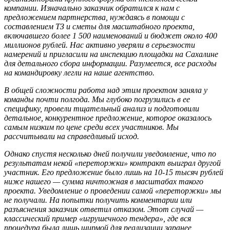
компании. Изначально заказчик обратился к нам с
предложением партнерства, нуждаясь в помощи с
составлением ТЗ и сметы для масштабного проекта,
включавшего более 1 500 наименований и бюджет около 400
миллионов рублей. Нас активно уверяли в серьезности
намерений и пригласили на инспекцию площадки на Сахалине
для детального сбора информации. Разумеется, все расходы
на командировку легли на наше агентство.
В общей сложности работа над этим проектом заняла у
команды почти полгода. Мы глубоко погрузились в ее
специфику, провели тщательный анализ и подготовили
детальное, конкурентное предложение, которое оказалось
самым низким по цене среди всех участников. Мы
рассчитывали на справедливый исход.
Однако спустя несколько дней получили уведомление, что по
результатам некой «переторжки» контракт выиграл другой
участник. Его предложение было лишь на 10-15 тысяч рублей
ниже нашего — сумма ничтожная в масштабах такого
проекта. Уведомление о проведении самой «переторжки» мы
не получали. На попытки получить комментарии или
разъяснения заказчик ответил отказом. Этот случай —
классический пример «игрушечного тендера», где вся
процедура была лишь ширмой для реализации заранее