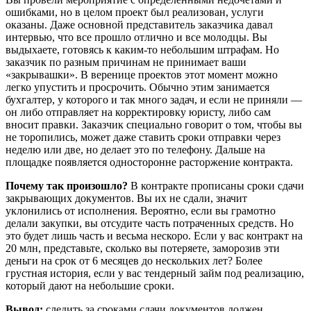
ошибками, но в целом проект был реализован, услуги
оказаны. Даже основной представитель заказчика давал
интервью, что все прошло отлично и все молодцы. Вы
выдыхаете, готовясь к каким-то небольшим штрафам. Но
заказчик по разным причинам не принимает ваши
«закрывашки». В веренице проектов этот момент можно
легко упустить и просрочить. Обычно этим занимается
бухгалтер, у которого и так много задач, и если не приняли —
он либо отправляет на корректировку юристу, либо сам
вносит правки. Заказчик специально говорит о том, чтобы вы
не торопились, может даже ставить сроки отправки через
неделю или две, но делает это по телефону. Дальше на
площадке появляется односторонне расторжение контракта.
Почему так произошло?
В контракте прописаны сроки сдачи
закрывающих документов. Вы их не сдали, значит
уклонились от исполнения. Вероятно, если вы грамотно
делали закупки, вы отсудите часть потраченных средств. Но
это будет лишь часть и весьма нескоро. Если у вас контракт на
20 млн, представьте, сколько вы потеряете, заморозив эти
деньги на срок от 6 месяцев до нескольких лет? Более
грустная история, если у вас тендерный займ под реализацию,
который дают на небольшие сроки.
Вывод:
следить за сроками сдачи документов должен