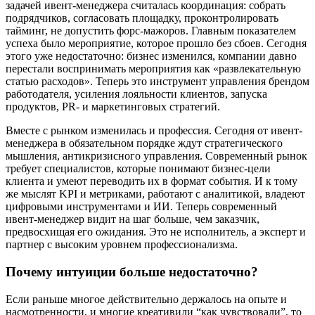
задачей ивент-менеджера считалась координация: собрать
подрядчиков, согласовать площадку, проконтролировать
тайминг, не допустить форс-мажоров. Главным показателем
успеха было мероприятие, которое прошло без сбоев. Сегодня
этого уже недостаточно: бизнес изменился, компании давно
перестали воспринимать мероприятия как «развлекательную
статью расходов». Теперь это инструмент управления брендом
работодателя, усиления лояльности клиентов, запуска
продуктов, PR- и маркетинговых стратегий.
Вместе с рынком изменилась и профессия. Сегодня от ивент-
менеджера в обязательном порядке ждут стратегического
мышления, антикризисного управления. Современный рынок
требует специалистов, которые понимают бизнес-цели
клиента и умеют переводить их в формат события. И к тому
же мыслят KPI и метриками, работают с аналитикой, владеют
цифровыми инструментами и ИИ. Теперь современный
ивент-менеджер видит на шаг больше, чем заказчик,
предвосхищая его ожидания. Это не исполнитель, а эксперт и
партнер с высоким уровнем профессионализма.
Почему интуиции больше недостаточно?
Если раньше многое действительно держалось на опыте и
насмотренности, и многие креативили “как чувствовали”, то