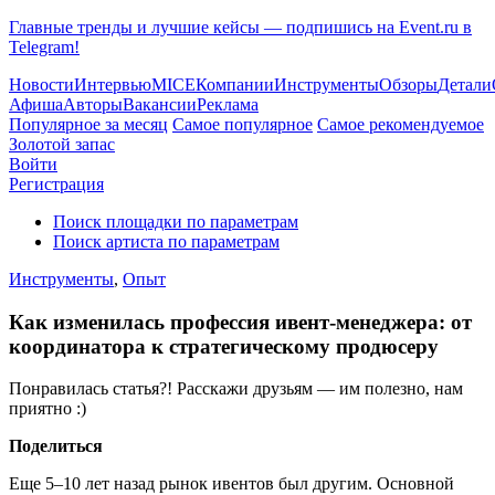
Главные тренды и лучшие кейсы — подпишись на Event.ru в
Telegram!
Новости
Интервью
MICE
Компании
Инструменты
Обзоры
Детали
Афиша
Авторы
Вакансии
Реклама
Популярное за месяц
Самое популярное
Самое рекомендуемое
Золотой запас
Войти
Регистрация
Поиск площадки по параметрам
Поиск артиста по параметрам
Инструменты
,
Опыт
Как изменилась профессия ивент-менеджера: от
координатора к стратегическому продюсеру
Понравилась статья?! Расскажи друзьям — им полезно, нам
приятно :)
Поделиться
Еще 5–10 лет назад рынок ивентов был другим. Основной