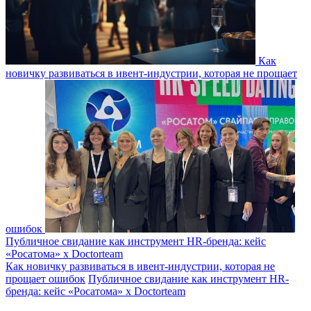
Как
новичку развиваться в ивент-индустрии, которая не прощает
ошибок
Публичное свидание как инструмент HR-бренда: кейс
«Росатома» х Doctorteam
Как новичку развиваться в ивент-индустрии, которая не
прощает ошибок
Публичное свидание как инструмент HR-
бренда: кейс «Росатома» х Doctorteam