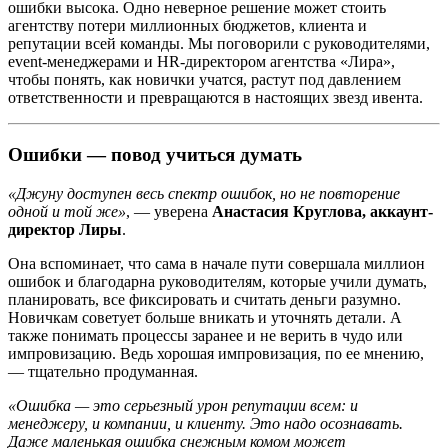
ошибки высока. Одно неверное решение может стоить
агентству потери миллионных бюджетов, клиента и
репутации всей команды. Мы поговорили с руководителями,
event-менеджерами и HR-директором агентства «Лира»,
чтобы понять, как новички учатся, растут под давлением
ответственности и превращаются в настоящих звезд ивента.
Ошибки — повод учиться думать
«Джуну доступен весь спектр ошибок, но не повторение
одной и той же»
, — уверена
Анастасия Круглова, аккаунт-
директор Лиры
.
Она вспоминает, что сама в начале пути совершала миллион
ошибок и благодарна руководителям, которые учили думать,
планировать, все фиксировать и считать деньги разумно.
Новичкам советует больше вникать и уточнять детали. А
также понимать процессы заранее и не верить в чудо или
импровизацию. Ведь хорошая импровизация, по ее мнению,
— тщательно продуманная.
«Ошибка — это серьезный урон репутации всем: и
менеджеру, и компании, и клиенту. Это надо осознавать.
Даже маленькая ошибка снежным комом может