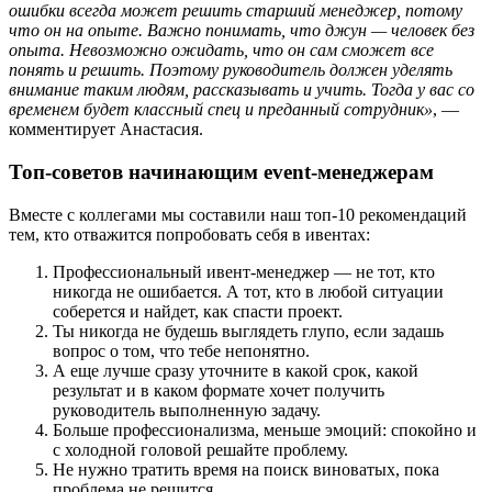
ошибки всегда может решить старший менеджер, потому
что он на опыте. Важно понимать, что джун — человек без
опыта. Невозможно ожидать, что он сам сможет все
понять и решить. Поэтому руководитель должен уделять
внимание таким людям, рассказывать и учить. Тогда у вас со
временем будет классный спец и преданный сотрудник»
, —
комментирует Анастасия.
Топ-советов начинающим event-менеджерам
Вместе с коллегами мы составили наш топ-10 рекомендаций
тем, кто отважится попробовать себя в ивентах:
Профессиональный ивент-менеджер — не тот, кто
никогда не ошибается. А тот, кто в любой ситуации
соберется и найдет, как спасти проект.
Ты никогда не будешь выглядеть глупо, если задашь
вопрос о том, что тебе непонятно.
А еще лучше сразу уточните в какой срок, какой
результат и в каком формате хочет получить
руководитель выполненную задачу.
Больше профессионализма, меньше эмоций: спокойно и
с холодной головой решайте проблему.
Не нужно тратить время на поиск виноватых, пока
проблема не решится.