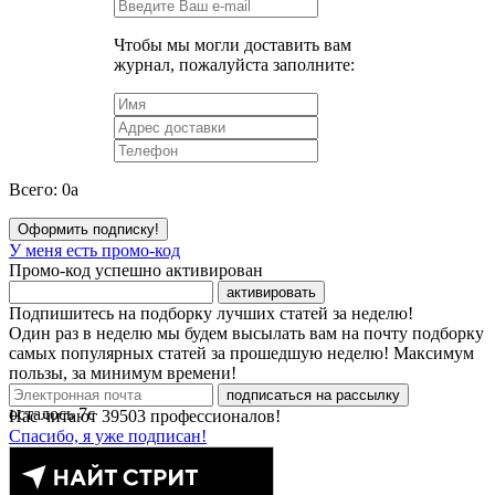
Чтобы мы могли доставить вам
журнал, пожалуйста заполните:
Всего:
0
a
Оформить подписку!
У меня есть промо-код
Промо-код успешно активирован
активировать
Подпишитесь на подборку лучших статей за неделю!
Один раз в неделю мы будем высылать вам на почту подборку
самых популярных статей за прошедшую неделю! Максимум
пользы, за минимум времени!
подписаться на рассылку
осталось
7
с
Нас читают
39503
профессионалов!
Спасибо, я уже подписан!