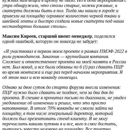
нужных нам вещей в аренду не было. Но в день мероприятия с
утра обнаружили, что столы старые, ножки ржавые, и
скатерти должны быть в пол. Тогда мы нашли в городе и
привезли на площадку огромное количество черной ткани и
швейной ленты и быстро создали новые скатерти под наши
нестандартно большие столы».
Максим Киреев, старший ивент-менеджер
, поделился
одной ошибкой, которую он никогда не забудет:
«Я участвовал в первом моем проекте в рамках ПМЭФ 2022 в
роли руководителя. Заказчик — крупнейшая компания.
Сложнее и ответственнее проекта на моей памяти в России
нет. Был ковид, и все были обязаны по 6 (!) раз сдавать ПЦР
во время монтажа и еще раз перед началом мероприятия. Я
об этом знал и всю команду оповещал.
Однако за двое суток до старта форума внесли изменения:
ПЦР нужно было сдавать не позднее, чем за два дня до
проекта. В спешке я прочитал письмо по диагонали, не увидел
уведомление об изменении и решил, что это просто
напоминание. В итоге 70% команды не смогли зайти на
площадку, в том числе генеральный директор, который
должен был презентовать стенд клиенту.
Я не могу
перечислить какими путями я и все, кого я смог достать,
пытались завести человека на площадку. Все тщетно,