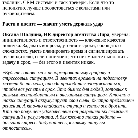
таблицы, CRM-системы и таск-трекеры. Если что-то
непонятно, лучше посоветоваться с коллегами или
руководителем.
Расти в ивенте — значит уметь держать удар
Оксана Шалдина, HR-директор агентства Лира
, уверена:
инициативность и ответственность — ключевые качества
новичка. Задавать вопросы, уточнять сроки, сообщать о
сложностях, уметь планировать время и сигнализировать
руководителю, если понимаете, что не сможете выполнить
задачу в срок, — без этого в ивентах никак.
«Будьте готовыми к ненормированныму графику и
стрессовым ситуациям. В ивентах времени на подготовку
может быть мало, иногда приходится задерживаться,
чтобы все успеть в срок. Это бизнес для людей, готовых к
разным нестандартным и внезапным ситуациям. Кто-то в
таких ситуаций аккумулирует свои силы, быстро предлагает
решения. А кто-то впадает в ступор и готов все бросить.
Кто-то получает удовольствие от разрешенных сложных
ситуаций и результата. А для кого-то такая работа —
большой стресс. Задумайтесь, к какому типу вы
относитесь».