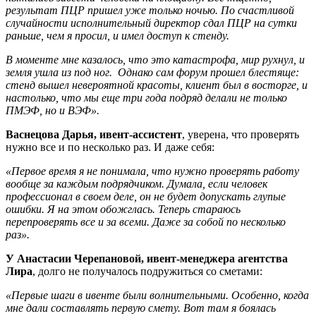
результат ПЦР пришел уже только ночью. По счастливой
случайности исполнительный директор сдал ПЦР на сутки
раньше, чем я просил, и имел доступ к стенду.
В моменте мне казалось, что это катастрофа, мир рухнул, и
земля ушла из под ног. Однако сам форум прошел блестяще:
стенд вышел невероятной красоты, клиент был в восторге, и
настолько, что мы еще три года подряд делали не только
ПМЭФ, но и ВЭФ».
Васнецова Дарья, ивент-ассистент
, уверена, что проверять
нужно все и по несколько раз. И даже себя:
«Первое время я не понимала, что нужно проверять работу
вообще за каждым подрядчиком. Думала, если человек
профессионал в своем деле, он не будет допускать глупые
ошибки. Я на этом обожглась. Теперь стараюсь
перепроверять все и за всеми. Даже за собой по несколько
раз».
У Анастасии Черепановой, ивент-менеджера агентства
Лира
, долго не получалось подружиться со сметами:
«Первые шаги в ивенте были волнительными. Особенно, когда
мне дали составлять первую смету. Вот там я боялась