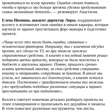
прокатиться по всему проекту. Ошибок стоит бояться,
чтобы в процессе мы больше времени уделяли продумыванию
самых мельчайших деталей»
, — резюмирует Анастасия.
Елена Ивонина, аккаунт-директор Лиры,
поддерживает
коллегу и вспоминает свои ошибки в начале карьеры, которые
научили ее заранее просчитывать форс-мажоры в подготовке
проекта:
«Чаще всего это могли быть ошибки, связанные с
человеческим фактором. Например, ты с клиентом обсудил
проект, все сделал по ТЗ, но при этом не заложил
страховочные средства. А клиент в последний момент решил
подарить цветы артисту, которые не были заложены в
бюджет и закуплены заранее. Помню, пришлось срочно
искать цветочный магазин, за свои средства совершать
покупку и отправлять сотрудника за букетом. В итоге мы
успели, все закончилось все благополучно, а клиент остался
доволен. Постепенно с приобретением опыта ты можешь
уже предугадать подобные различные ситуации и заранее
просчитывать их при подготовке».
Коллега советует новичкам детально разбирать проекты на
этапе планирования и прописывать все дедлайны и нюансы.
В этом помогают различные инструменты: чек-листы,