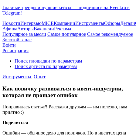
Главные тренды и лучшие кейсы — подпишись на Event.ru в
Telegram!
Новости
Интервью
MICE
Компании
Инструменты
Обзоры
Детали
Афиша
Авторы
Вакансии
Реклама
Популярное за месяц
Самое популярное
Самое рекомендуемое
Золотой запас
Войти
Регистрация
Поиск площадки по параметрам
Поиск артиста по параметрам
Инструменты
,
Опыт
Как новичку развиваться в ивент-индустрии,
которая не прощает ошибок
Понравилась статья?! Расскажи друзьям — им полезно, нам
приятно :)
Поделиться
Ошибки — обычное дело для новичков. Но в ивентах цена