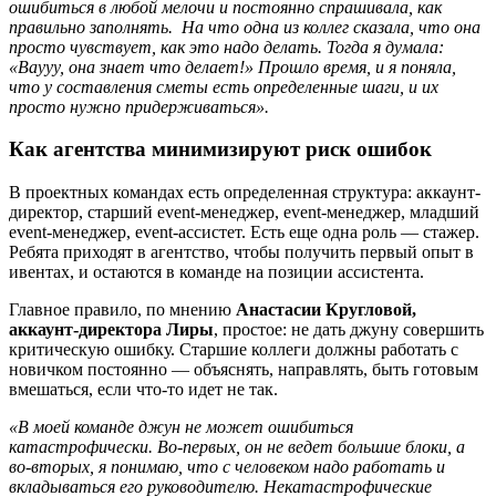
ошибиться в любой мелочи и постоянно спрашивала, как
правильно заполнять. На что одна из коллег сказала, что она
просто чувствует, как это надо делать. Тогда я думала:
«Ваууу, она знает что делает!» Прошло время, и я поняла,
что у составления сметы есть определенные шаги, и их
просто нужно придерживаться».
Как агентства минимизируют риск ошибок
В проектных командах есть определенная структура: аккаунт-
директор, старший event-менеджер, event-менеджер, младший
event-менеджер, event-ассистет. Есть еще одна роль — стажер.
Ребята приходят в агентство, чтобы получить первый опыт в
ивентах, и остаются в команде на позиции ассистента.
Главное правило, по мнению
Анастасии Кругловой,
аккаунт-директора Лиры
, простое: не дать джуну совершить
критическую ошибку. Старшие коллеги должны работать с
новичком постоянно — объяснять, направлять, быть готовым
вмешаться, если что-то идет не так.
«В моей команде джун не может ошибиться
катастрофически. Во-первых, он не ведет большие блоки, а
во-вторых, я понимаю, что с человеком надо работать и
вкладываться его руководителю. Некатастрофические