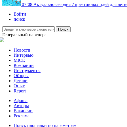
07
‘08
Актуально сегодня
7 креативных идей для летн
Войти
поиск
Поиск
Генеральный партнер:
Новости
Интервью
MICE
Компании
Инструменты
Обзоры
Детали
Опыт
Report
Афиша
Авторы
Вакансии
Реклама
Поиск площадки по параметрам