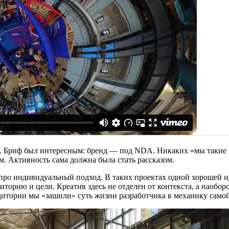
й. Бриф был интересным: бренд — под NDA. Никаких «мы такие к
м. Активность сама должна была стать рассказом.
о про индивидуальный подход. В таких проектах одной хорошей 
иторию и цели. Креатив здесь не отделен от контекста, а наобор
удитории мы «зашили» суть жизни разработчика в механику само