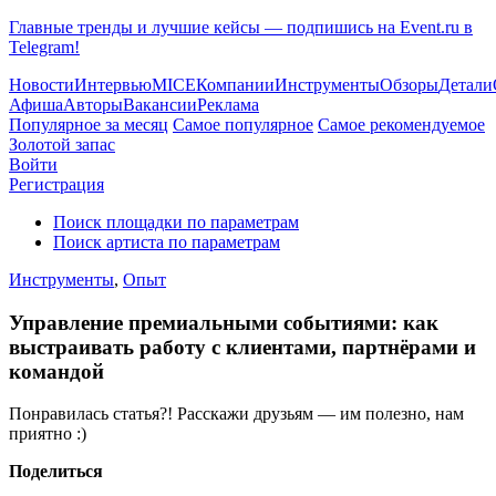
Главные тренды и лучшие кейсы — подпишись на Event.ru в
Telegram!
Новости
Интервью
MICE
Компании
Инструменты
Обзоры
Детали
Афиша
Авторы
Вакансии
Реклама
Популярное за месяц
Самое популярное
Самое рекомендуемое
Золотой запас
Войти
Регистрация
Поиск площадки по параметрам
Поиск артиста по параметрам
Инструменты
,
Опыт
Управление премиальными событиями: как
выстраивать работу с клиентами, партнёрами и
командой
Понравилась статья?! Расскажи друзьям — им полезно, нам
приятно :)
Поделиться