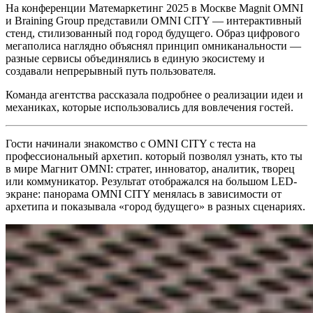
На конференции Матемаркетинг 2025 в Москве Magnit OMNI
и Braining Group представили OMNI CITY — интерактивный
стенд, стилизованный под город будущего. Образ цифрового
мегаполиса наглядно объяснял принцип омниканальности —
разные сервисы объединялись в единую экосистему и
создавали непрерывный путь пользователя.
Команда агентства рассказала подробнее о реализации идеи и
механиках, которые использовались для вовлечения гостей.
Гости начинали знакомство с OMNI CITY с теста на
профессиональный архетип. который позволял узнать, кто ты
в мире Магнит OMNI: стратег, инноватор, аналитик, творец
или коммуникатор. Результат отображался на большом LED-
экране: панорама OMNI CITY менялась в зависимости от
архетипа и показывала «город будущего» в разных сценариях.