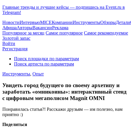
Главные тренды и лучшие кейсы — подпишись на Event.ru в
Telegram!
Новости
Интервью
MICE
Компании
Инструменты
Обзоры
Детали
Афиша
Авторы
Вакансии
Реклама
Популярное за месяц
Самое популярное
Самое рекомендуемое
Золотой запас
Войти
Регистрация
Поиск площадки по параметрам
Поиск артиста по параметрам
Инструменты
,
Опыт
Увидеть город будущего по своему архетипу и
заработать «омникоины»: интерактивный стенд
с цифровым мегаполисом Magnit OMNI
Понравилась статья?! Расскажи друзьям — им полезно, нам
приятно :)
Поделиться