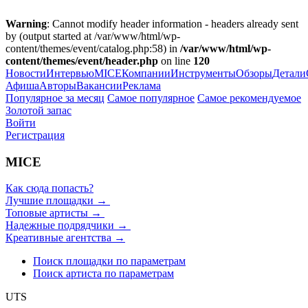
Warning
: Cannot modify header information - headers already sent
by (output started at /var/www/html/wp-
content/themes/event/catalog.php:58) in
/var/www/html/wp-
content/themes/event/header.php
on line
120
Новости
Интервью
MICE
Компании
Инструменты
Обзоры
Детали
Афиша
Авторы
Вакансии
Реклама
Популярное за месяц
Самое популярное
Самое рекомендуемое
Золотой запас
Войти
Регистрация
MICE
Как сюда попасть?
Лучшие площадки →
Топовые артисты →
Надежные подрядчики →
Креативные агентства →
Поиск площадки по параметрам
Поиск артиста по параметрам
UTS