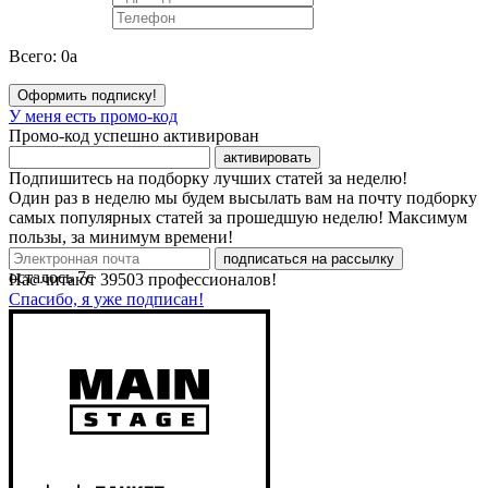
Всего:
0
a
Оформить подписку!
У меня есть промо-код
Промо-код успешно активирован
активировать
Подпишитесь на подборку лучших статей за неделю!
Один раз в неделю мы будем высылать вам на почту подборку
самых популярных статей за прошедшую неделю! Максимум
пользы, за минимум времени!
подписаться на рассылку
осталось
7
с
Нас читают
39503
профессионалов!
Спасибо, я уже подписан!