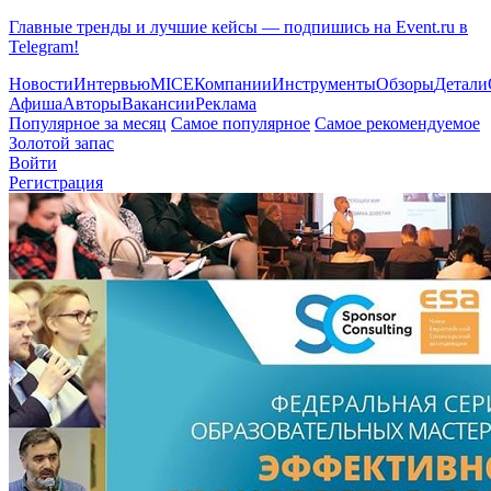
Главные тренды и лучшие кейсы — подпишись на Event.ru в
Telegram!
Новости
Интервью
MICE
Компании
Инструменты
Обзоры
Детали
Афиша
Авторы
Вакансии
Реклама
Популярное за месяц
Самое популярное
Самое рекомендуемое
Золотой запас
Войти
Регистрация