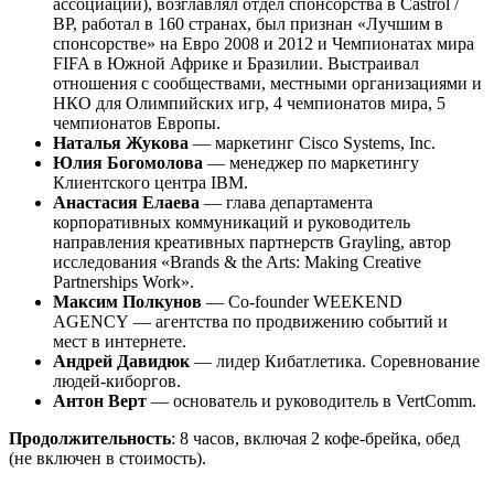
ассоциации), возглавлял отдел спонсорства в Castrol /
BP, работал в 160 странах, был признан «Лучшим в
спонсорстве» на Евро 2008 и 2012 и Чемпионатах мира
FIFA в Южной Африке и Бразилии. Выстраивал
отношения с сообществами, местными организациями и
НКО для Олимпийских игр, 4 чемпионатов мира, 5
чемпионатов Европы.
Наталья Жукова
— маркетинг Cisco Systems, Inc.
Юлия Богомолова
— менеджер по маркетингу
Клиентского центра IBM.
Анастасия Елаева
—
глава департамента
корпоративных коммуникаций и руководитель
направления креативных партнерств Grayling, автор
исследования «Brands & the Arts: Making Creative
Partnerships Work».
Максим Полкунов
— Co-founder WEEKEND
AGENCY — агентства по продвижению событий и
мест в интернете.
Андрей Давидюк
— лидер Кибатлетика. Соревнование
людей-киборгов.
Антон Верт
— основатель и руководитель в VertComm.
Продолжительность
: 8 часов, включая 2 кофе-брейка, обед
(не включен в стоимость).