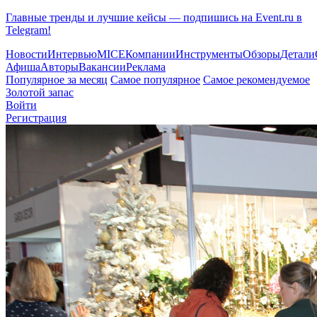
Главные тренды и лучшие кейсы — подпишись на Event.ru в
Telegram!
Новости
Интервью
MICE
Компании
Инструменты
Обзоры
Детали
Афиша
Авторы
Вакансии
Реклама
Популярное за месяц
Самое популярное
Самое рекомендуемое
Золотой запас
Войти
Регистрация