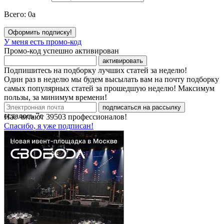
Всего:
0
a
Оформить подписку!
У меня есть промо-код
Промо-код успешно активирован
активировать
Подпишитесь на подборку лучших статей за неделю!
Один раз в неделю мы будем высылать вам на почту подборку
самых популярных статей за прошедшую неделю! Максимум
пользы, за минимум времени!
подписаться на рассылку
осталось
7
с
Нас читают
39503
профессионалов!
Спасибо, я уже подписан!