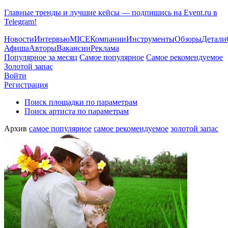
Главные тренды и лучшие кейсы — подпишись на Event.ru в
Telegram!
Новости
Интервью
MICE
Компании
Инструменты
Обзоры
Детали
Афиша
Авторы
Вакансии
Реклама
Популярное за месяц
Самое популярное
Самое рекомендуемое
Золотой запас
Войти
Регистрация
Поиск площадки по параметрам
Поиск артиста по параметрам
Архив
самое популярное
самое рекомендуемое
золотой запас