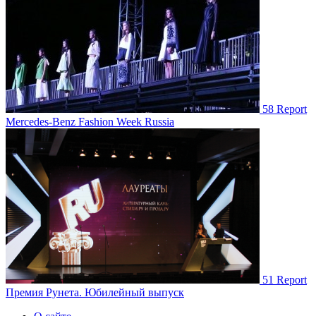
58
Report
Mercеdes-Benz Fashion Week Russia
51
Report
Премия Рунета. Юбилейный выпуск