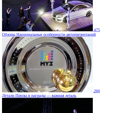
475
Обзоры
Национальные особенности автопрезентаций
260
Детали
Призы и награды — важная деталь