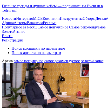
Главные тренды и лучшие кейсы — подпишись на Event.ru в
Telegram!
Новости
Интервью
MICE
Компании
Инструменты
Обзоры
Детали
Афиша
Авторы
Вакансии
Реклама
Популярное за месяц
Самое популярное
Самое рекомендуемое
Золотой запас
Войти
Регистрация
Поиск площадки по параметрам
Поиск артиста по параметрам
Архив
самое популярное
самое рекомендуемое
золотой запас