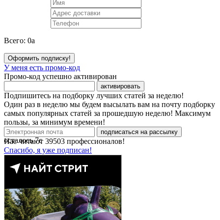
Всего:
0
a
Оформить подписку!
У меня есть промо-код
Промо-код успешно активирован
активировать
Подпишитесь на подборку лучших статей за неделю!
Один раз в неделю мы будем высылать вам на почту подборку
самых популярных статей за прошедшую неделю! Максимум
пользы, за минимум времени!
подписаться на рассылку
осталось
7
с
Нас читают
39503
профессионалов!
Спасибо, я уже подписан!