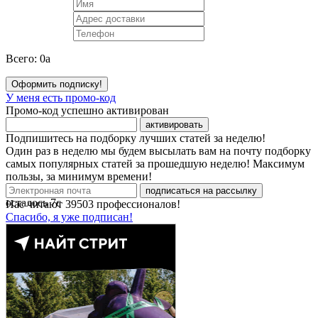
Всего:
0
a
Оформить подписку!
У меня есть промо-код
Промо-код успешно активирован
активировать
Подпишитесь на подборку лучших статей за неделю!
Один раз в неделю мы будем высылать вам на почту подборку
самых популярных статей за прошедшую неделю! Максимум
пользы, за минимум времени!
подписаться на рассылку
осталось
7
с
Нас читают
39503
профессионалов!
Спасибо, я уже подписан!