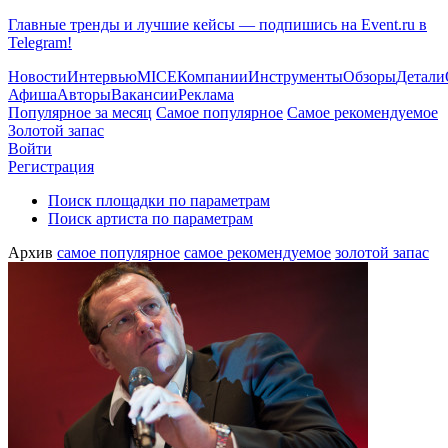
Главные тренды и лучшие кейсы — подпишись на Event.ru в
Telegram!
Новости
Интервью
MICE
Компании
Инструменты
Обзоры
Детали
Афиша
Авторы
Вакансии
Реклама
Популярное за месяц
Самое популярное
Самое рекомендуемое
Золотой запас
Войти
Регистрация
Поиск площадки по параметрам
Поиск артиста по параметрам
Архив
самое популярное
самое рекомендуемое
золотой запас