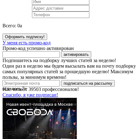
Всего:
0
a
Оформить подписку!
У меня есть промо-код
Промо-код успешно активирован
активировать
Подпишитесь на подборку лучших статей за неделю!
Один раз в неделю мы будем высылать вам на почту подборку
самых популярных статей за прошедшую неделю! Максимум
пользы, за минимум времени!
подписаться на рассылку
осталось
7
с
Нас читают
39503
профессионалов!
Спасибо, я уже подписан!