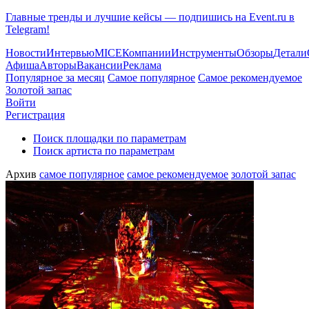
Главные тренды и лучшие кейсы — подпишись на Event.ru в
Telegram!
Новости
Интервью
MICE
Компании
Инструменты
Обзоры
Детали
Афиша
Авторы
Вакансии
Реклама
Популярное за месяц
Самое популярное
Самое рекомендуемое
Золотой запас
Войти
Регистрация
Поиск площадки по параметрам
Поиск артиста по параметрам
Архив
самое популярное
самое рекомендуемое
золотой запас