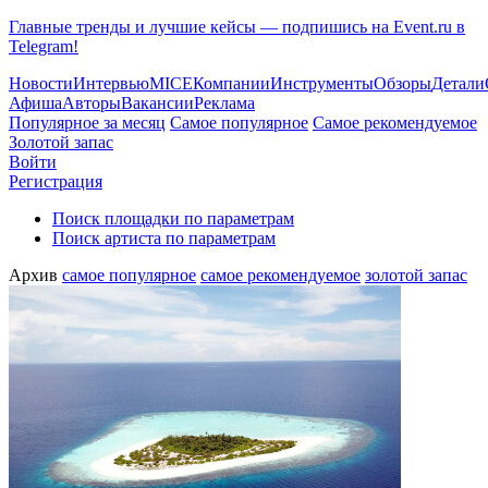
Главные тренды и лучшие кейсы — подпишись на Event.ru в
Telegram!
Новости
Интервью
MICE
Компании
Инструменты
Обзоры
Детали
Афиша
Авторы
Вакансии
Реклама
Популярное за месяц
Самое популярное
Самое рекомендуемое
Золотой запас
Войти
Регистрация
Поиск площадки по параметрам
Поиск артиста по параметрам
Архив
самое популярное
самое рекомендуемое
золотой запас