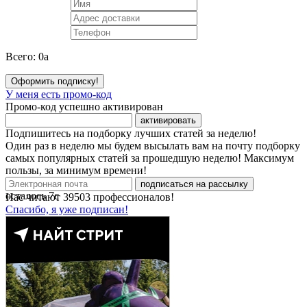
Всего:
0
a
Оформить подписку!
У меня есть промо-код
Промо-код успешно активирован
активировать
Подпишитесь на подборку лучших статей за неделю!
Один раз в неделю мы будем высылать вам на почту подборку
самых популярных статей за прошедшую неделю! Максимум
пользы, за минимум времени!
подписаться на рассылку
осталось
7
с
Нас читают
39503
профессионалов!
Спасибо, я уже подписан!