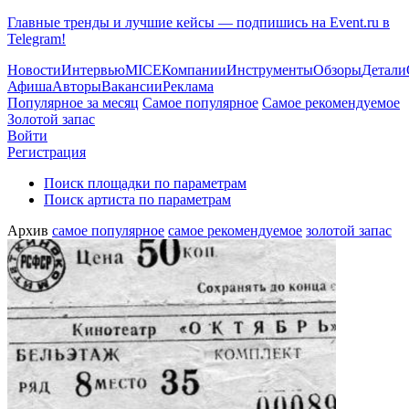
Главные тренды и лучшие кейсы — подпишись на Event.ru в
Telegram!
Новости
Интервью
MICE
Компании
Инструменты
Обзоры
Детали
Афиша
Авторы
Вакансии
Реклама
Популярное за месяц
Самое популярное
Самое рекомендуемое
Золотой запас
Войти
Регистрация
Поиск площадки по параметрам
Поиск артиста по параметрам
Архив
самое популярное
самое рекомендуемое
золотой запас