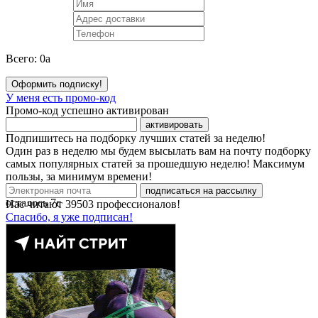
Всего:
0
a
Оформить подписку!
У меня есть промо-код
Промо-код успешно активирован
активировать
Подпишитесь на подборку лучших статей за неделю!
Один раз в неделю мы будем высылать вам на почту подборку
самых популярных статей за прошедшую неделю! Максимум
пользы, за минимум времени!
подписаться на рассылку
осталось
7
с
Нас читают
39503
профессионалов!
Спасибо, я уже подписан!