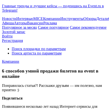
Главные тренды и лучшие кейсы — подпишись на Event.ru в
Telegram!
Новости
Интервью
MICE
Компании
Инструменты
Обзоры
Детали
Афиша
Авторы
Вакансии
Реклама
Популярное за месяц
Самое популярное
Самое рекомендуемое
Золотой запас
Войти
Регистрация
Поиск площадки по параметрам
Поиск артиста по параметрам
Компании
6 способов умной продажи билетов на event в
онлайне
Понравилась статья?! Расскажи друзьям — им полезно, нам
приятно :)
Поделиться
Появившиеся несколько лет назад Интернет-сервисы для