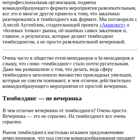
непрофессиональная организация, подмена
командообразующего формата мероприятия развлекательным,
все это и многое другое привело к тому, что заказчики
разочаровались в тимбилдинге как формате. Мы поговорили с
Алисой Аугенблик, создательницей проекта
«
Акрилист
»
о
«болевых точках» рынка, об ошибках самих заказчиков и,
главное, о результатах, которые делают тимбилдинг
тимбилдингом, а не просто развлекательной вечеринкой.
Очень часто в обществе event-менеджеров и hr-менеджеров я
слышу, что слово «тимбилдинг» стало почти ругательным.
Даже мы размышляли о том, что делать, ведь сферу
тимбилдинга заполонило множество прикладных умельцев,
которые не совсем понимают, в чем отличие действительно
командообразующего мероприятия от простой вечеринки.
Тимбилдинг — не вечеринка
В чем отличие вечеринки от тимбилдинга? Очень просто.
Вечеринка — это не серьезно. На тимбилдинге все очень
серьезно.
Рынок тимбилдинга настолько искажен предложениями
ремесленников, что под соусом командообразования продают