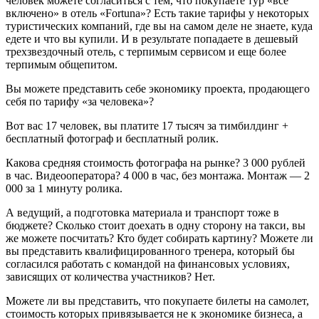
человек можете согласиться с тем, что покупаете тур «все
включено» в отель «Fortuna»?
Есть такие тарифы у некоторых
туристических компаний, где вы на самом деле не знаете, куда
едете и что вы купили. И в результате попадаете в дешевый
трехзвездочный отель, с терпимым сервисом и еще более
терпимым общепитом.
Вы можете представить себе экономику проекта, продающего
себя по тарифу «за человека»?
Вот вас 17 человек, вы платите 17 тысяч за тимбилдинг +
бесплатный фотограф и бесплатный ролик.
Какова средняя стоимость фотографа на рынке?
3 000 рублей
в час.
Видеооператора?
4 000 в час, без монтажа.
Монтаж — 2
000 за 1 минуту ролика.
А ведущий, а подготовка материала и транспорт тоже в
бюджете? Сколько стоит доехать в одну сторону на такси, вы
же можете посчитать? Кто будет собирать картину? Можете ли
вы представить квалифицированного тренера, который бы
согласился работать с командой на финансовых условиях,
зависящих от количества участников? Нет.
Можете ли вы представить, что покупаете билеты на самолет,
стоимость которых привязывается не к экономике бизнеса, а