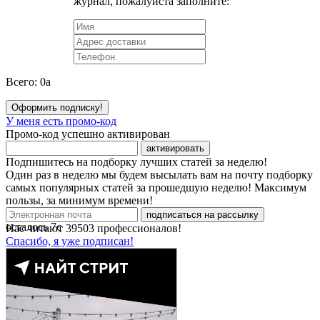
журнал, пожалуйста заполните:
Всего:
0
a
Оформить подписку!
У меня есть промо-код
Промо-код успешно активирован
активировать
Подпишитесь на подборку лучших статей за неделю!
Один раз в неделю мы будем высылать вам на почту подборку
самых популярных статей за прошедшую неделю! Максимум
пользы, за минимум времени!
подписаться на рассылку
осталось
7
с
Нас читают
39503
профессионалов!
Спасибо, я уже подписан!