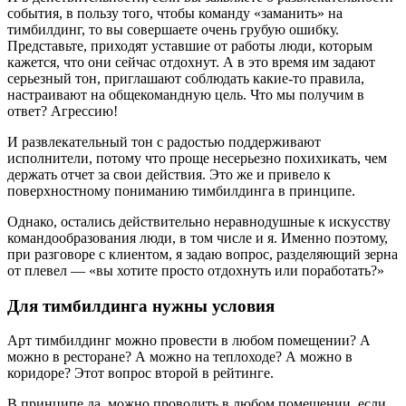
события, в пользу того, чтобы команду «заманить» на
тимбилдинг, то вы совершаете очень грубую ошибку.
Представьте, приходят уставшие от работы люди, которым
кажется, что они сейчас отдохнут. А в это время им задают
серьезный тон, приглашают соблюдать какие-то правила,
настраивают на общекомандную цель.
Что мы получим в
ответ? Агрессию!
И развлекательный тон с радостью поддерживают
исполнители, потому что проще несерьезно похихикать, чем
держать отчет за свои действия. Это же и привело к
поверхностному пониманию тимбилдинга в принципе.
Однако, остались действительно неравнодушные к искусству
командообразования люди, в том числе и я. Именно поэтому,
при разговоре с клиентом, я задаю вопрос, разделяющий зерна
от плевел — «вы хотите просто отдохнуть или поработать?»
Для тимбилдинга нужны условия
Арт тимбилдинг можно провести в любом помещении? А
можно в ресторане? А можно на теплоходе? А можно в
коридоре? Этот вопрос второй в рейтинге.
В принципе да, можно проводить в любом помещении, если