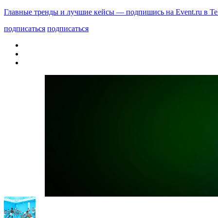
Главные тренды и лучшие кейсы — подпишись на Event.ru в Te
подписаться
подписаться