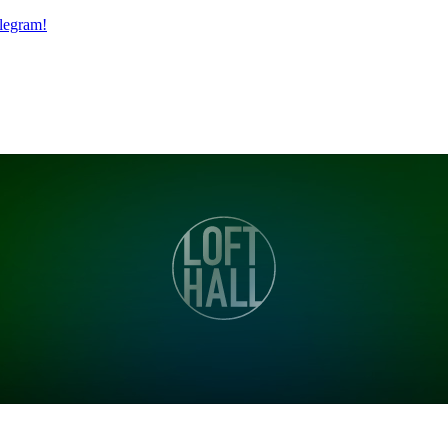
legram!