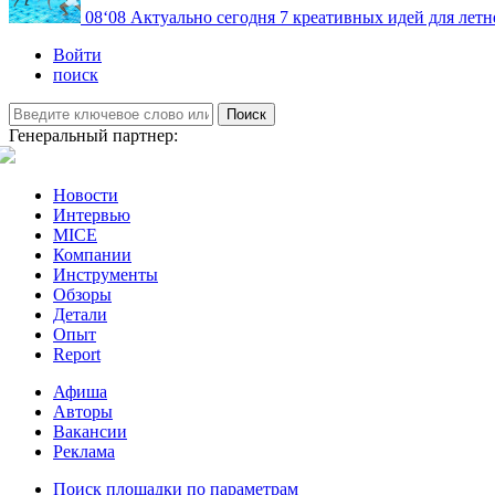
08
‘08
Актуально сегодня
7 креативных идей для летн
Войти
поиск
Поиск
Генеральный партнер:
Новости
Интервью
MICE
Компании
Инструменты
Обзоры
Детали
Опыт
Report
Афиша
Авторы
Вакансии
Реклама
Поиск площадки по параметрам