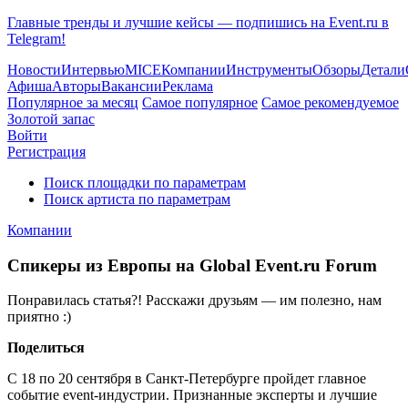
Главные тренды и лучшие кейсы — подпишись на Event.ru в
Telegram!
Новости
Интервью
MICE
Компании
Инструменты
Обзоры
Детали
Афиша
Авторы
Вакансии
Реклама
Популярное за месяц
Самое популярное
Самое рекомендуемое
Золотой запас
Войти
Регистрация
Поиск площадки по параметрам
Поиск артиста по параметрам
Компании
Спикеры из Европы на Global Event.ru Forum
Понравилась статья?! Расскажи друзьям — им полезно, нам
приятно :)
Поделиться
С 18 по 20 сентября в Санкт-Петербурге пройдет главное
событие event-индустрии. Признанные эксперты и лучшие