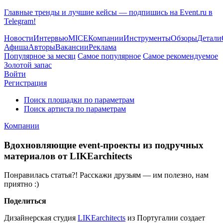
Главные тренды и лучшие кейсы — подпишись на Event.ru в
Telegram!
Новости
Интервью
MICE
Компании
Инструменты
Обзоры
Детали
Афиша
Авторы
Вакансии
Реклама
Популярное за месяц
Самое популярное
Самое рекомендуемое
Золотой запас
Войти
Регистрация
Поиск площадки по параметрам
Поиск артиста по параметрам
Компании
Вдохновляющие event-проекты из подручных
материалов от LIKEarchitects
Понравилась статья?! Расскажи друзьям — им полезно, нам
приятно :)
Поделиться
Дизайнерская студия
LIKEarchitects
из Португалии создает