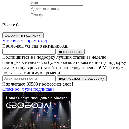
Всего:
0
a
Оформить подписку!
У меня есть промо-код
Промо-код успешно активирован
активировать
Подпишитесь на подборку лучших статей за неделю!
Один раз в неделю мы будем высылать вам на почту подборку
самых популярных статей за прошедшую неделю! Максимум
пользы, за минимум времени!
подписаться на рассылку
осталось
7
с
Нас читают
39503
профессионалов!
Спасибо, я уже подписан!