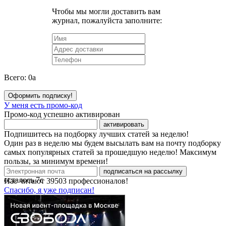
Чтобы мы могли доставить вам
журнал, пожалуйста заполните:
Всего:
0
a
Оформить подписку!
У меня есть промо-код
Промо-код успешно активирован
активировать
Подпишитесь на подборку лучших статей за неделю!
Один раз в неделю мы будем высылать вам на почту подборку
самых популярных статей за прошедшую неделю! Максимум
пользы, за минимум времени!
подписаться на рассылку
осталось
7
с
Нас читают
39503
профессионалов!
Спасибо, я уже подписан!