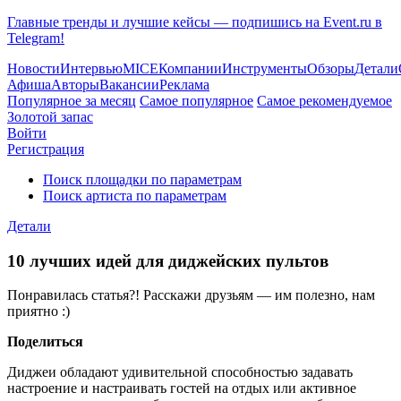
Главные тренды и лучшие кейсы — подпишись на Event.ru в
Telegram!
Новости
Интервью
MICE
Компании
Инструменты
Обзоры
Детали
Афиша
Авторы
Вакансии
Реклама
Популярное за месяц
Самое популярное
Самое рекомендуемое
Золотой запас
Войти
Регистрация
Поиск площадки по параметрам
Поиск артиста по параметрам
Детали
10 лучших идей для диджейских пультов
Понравилась статья?! Расскажи друзьям — им полезно, нам
приятно :)
Поделиться
Диджеи обладают удивительной способностью задавать
настроение и настраивать гостей на отдых или активное