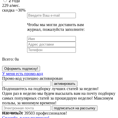
2
года
229
a
/мес.
скидка
~30%
Чтобы мы могли доставить вам
журнал, пожалуйста заполните:
Всего:
0
a
Оформить подписку!
У меня есть промо-код
Промо-код успешно активирован
активировать
Подпишитесь на подборку лучших статей за неделю!
Один раз в неделю мы будем высылать вам на почту подборку
самых популярных статей за прошедшую неделю! Максимум
пользы, за минимум времени!
подписаться на рассылку
осталось
7
с
Нас читают
39503
профессионалов!
Спасибо, я уже подписан!