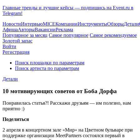
Главные тренды и лучшие кейсы — подпишись на Event.ru в
Telegram!
Новости
Интервью
MICE
Компании
Инструменты
Обзоры
Детали
Афиша
Авторы
Вакансии
Реклама
Популярное за месяц
Самое популярное
Самое рекомендуемое
Золотой запас
Войти
Регистрация
Поиск площадки по параметрам
Поиск артиста по параметрам
Детали
10 мотивирующих советов от Боба Дорфа
Понравилась статья?! Расскажи друзьям — им полезно, нам
приятно :)
Поделиться
2 апреля в концертном зале «Мир» на Цветном бульваре при
поддержке организации MeetPartners состоялся первый в