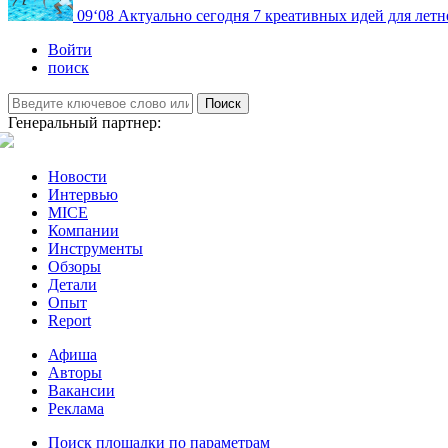
09
‘08
Актуально сегодня
7 креативных идей для летн
Войти
поиск
Поиск
Генеральный партнер:
Новости
Интервью
MICE
Компании
Инструменты
Обзоры
Детали
Опыт
Report
Афиша
Авторы
Вакансии
Реклама
Поиск площадки по параметрам