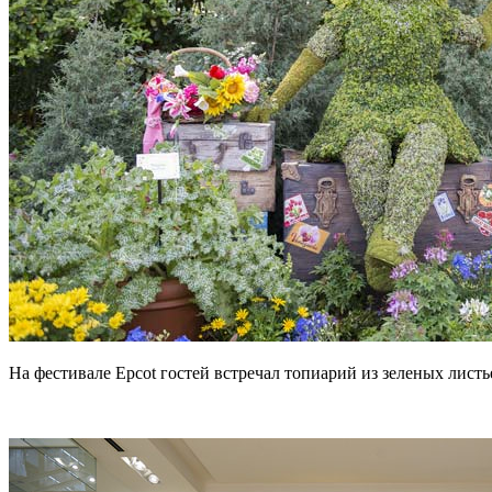
На фестивале Epcot гостей встречал топиарий из зеленых лист