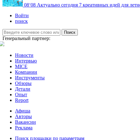
08
‘08
Актуально сегодня
7 креативных идей для летн
Войти
поиск
Поиск
Генеральный партнер:
Новости
Интервью
MICE
Компании
Инструменты
Обзоры
Детали
Опыт
Report
Афиша
Авторы
Вакансии
Реклама
Поиск площадки по параметрам