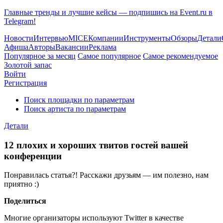
Главные тренды и лучшие кейсы — подпишись на Event.ru в
Telegram!
Новости
Интервью
MICE
Компании
Инструменты
Обзоры
Детали
Афиша
Авторы
Вакансии
Реклама
Популярное за месяц
Самое популярное
Самое рекомендуемое
Золотой запас
Войти
Регистрация
Поиск площадки по параметрам
Поиск артиста по параметрам
Детали
12 плохих и хороших твитов гостей вашей
конференции
Понравилась статья?! Расскажи друзьям — им полезно, нам
приятно :)
Поделиться
Многие организаторы используют Twitter в качестве