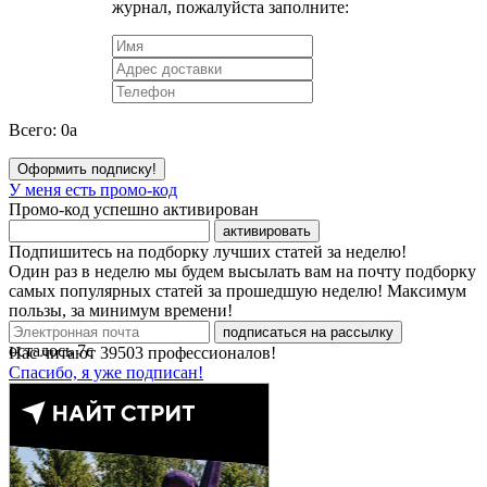
журнал, пожалуйста заполните:
Всего:
0
a
Оформить подписку!
У меня есть промо-код
Промо-код успешно активирован
активировать
Подпишитесь на подборку лучших статей за неделю!
Один раз в неделю мы будем высылать вам на почту подборку
самых популярных статей за прошедшую неделю! Максимум
пользы, за минимум времени!
подписаться на рассылку
осталось
7
с
Нас читают
39503
профессионалов!
Спасибо, я уже подписан!