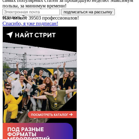
самых популярных статей за прошедшую неделю! Максимум
пользы, за минимум времени!
подписаться на рассылку
осталось
7
с
Нас читают
39503
профессионалов!
Спасибо, я уже подписан!