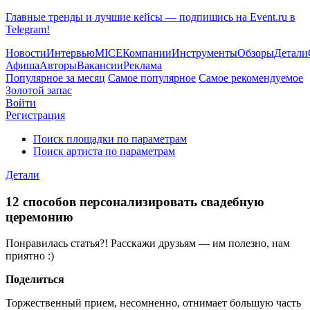
Главные тренды и лучшие кейсы — подпишись на Event.ru в
Telegram!
Новости
Интервью
MICE
Компании
Инструменты
Обзоры
Детали
Афиша
Авторы
Вакансии
Реклама
Популярное за месяц
Самое популярное
Самое рекомендуемое
Золотой запас
Войти
Регистрация
Поиск площадки по параметрам
Поиск артиста по параметрам
Детали
12 способов персонализировать свадебную
церемонию
Понравилась статья?! Расскажи друзьям — им полезно, нам
приятно :)
Поделиться
Торжественный прием, несомненно, отнимает большую часть