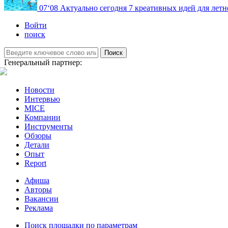
07
‘08
Актуально сегодня
7 креативных идей для летн
Войти
поиск
Поиск
Генеральный партнер:
Новости
Интервью
MICE
Компании
Инструменты
Обзоры
Детали
Опыт
Report
Афиша
Авторы
Вакансии
Реклама
Поиск площадки по параметрам