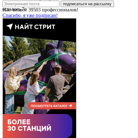
подписаться на рассылку
осталось
7
с
Нас читают
39503
профессионалов!
Спасибо, я уже подписан!