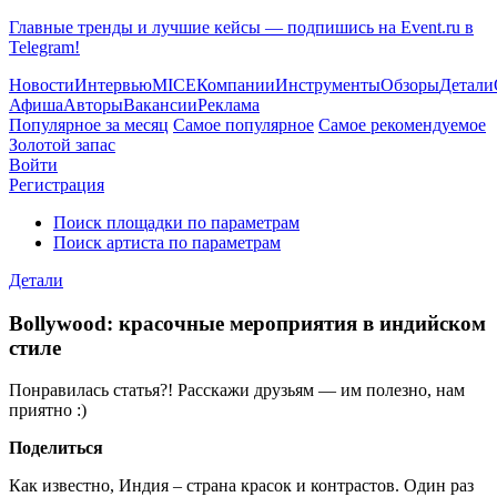
Главные тренды и лучшие кейсы — подпишись на Event.ru в
Telegram!
Новости
Интервью
MICE
Компании
Инструменты
Обзоры
Детали
Афиша
Авторы
Вакансии
Реклама
Популярное за месяц
Самое популярное
Самое рекомендуемое
Золотой запас
Войти
Регистрация
Поиск площадки по параметрам
Поиск артиста по параметрам
Детали
Bollywood: красочные мероприятия в индийском
стиле
Понравилась статья?! Расскажи друзьям — им полезно, нам
приятно :)
Поделиться
Как известно, Индия – страна красок и контрастов. Один раз