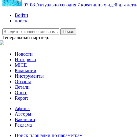
07
‘08
Актуально сегодня
7 креативных идей для летн
Войти
поиск
Поиск
Генеральный партнер:
Новости
Интервью
MICE
Компании
Инструменты
Обзоры
Детали
Опыт
Report
Афиша
Авторы
Вакансии
Реклама
Поиск площадки по параметрам