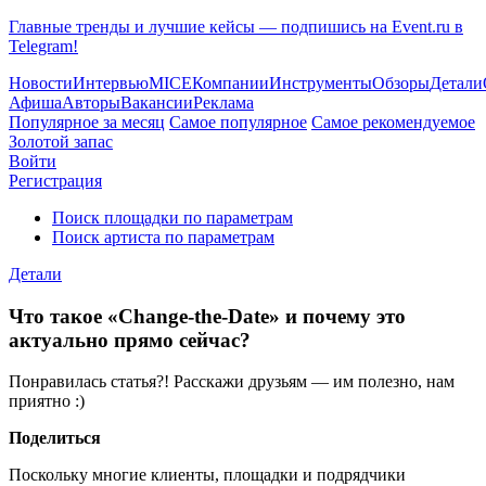
Главные тренды и лучшие кейсы — подпишись на Event.ru в
Telegram!
Новости
Интервью
MICE
Компании
Инструменты
Обзоры
Детали
Афиша
Авторы
Вакансии
Реклама
Популярное за месяц
Самое популярное
Самое рекомендуемое
Золотой запас
Войти
Регистрация
Поиск площадки по параметрам
Поиск артиста по параметрам
Детали
Что такое «Change-the-Date» и почему это
актуально прямо сейчас?
Понравилась статья?! Расскажи друзьям — им полезно, нам
приятно :)
Поделиться
Поскольку многие клиенты, площадки и подрядчики