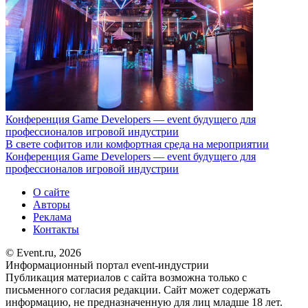
Конференция Game Developers — event будущего для
профессионалов игровой индустрии
В свете софитов или комфортная среда на мероприятии
Конференция Game Developers — event будущего для
профессионалов игровой индустрии
О сайте
Авторы
Реклама
Контакты
© Event.ru, 2026
Информационный портал event-индустрии
Публикация материалов с сайта возможна только с
письменного согласия редакции. Сайт может содержать
информацию, не предназначенную для лиц младше 18 лет.