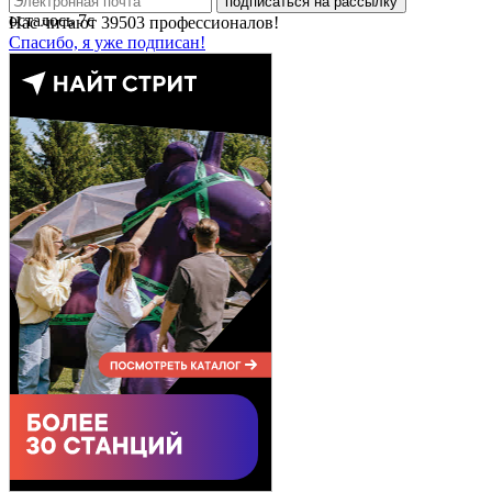
подписаться на рассылку
осталось
7
с
Нас читают
39503
профессионалов!
Спасибо, я уже подписан!