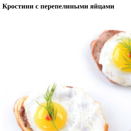
Кростини с перепелиными яйцами