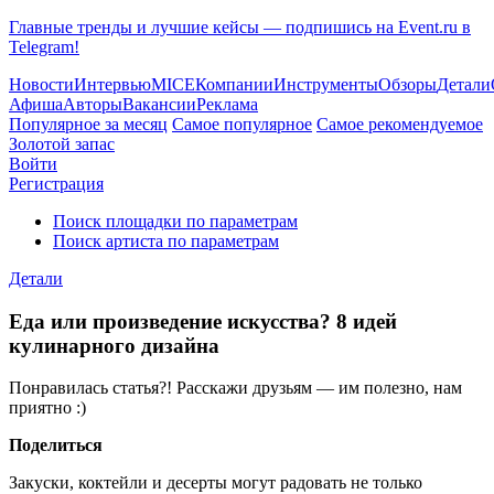
Главные тренды и лучшие кейсы — подпишись на Event.ru в
Telegram!
Новости
Интервью
MICE
Компании
Инструменты
Обзоры
Детали
Афиша
Авторы
Вакансии
Реклама
Популярное за месяц
Самое популярное
Самое рекомендуемое
Золотой запас
Войти
Регистрация
Поиск площадки по параметрам
Поиск артиста по параметрам
Детали
Еда или произведение искусства? 8 идей
кулинарного дизайна
Понравилась статья?! Расскажи друзьям — им полезно, нам
приятно :)
Поделиться
Закуски, коктейли и десерты могут радовать не только