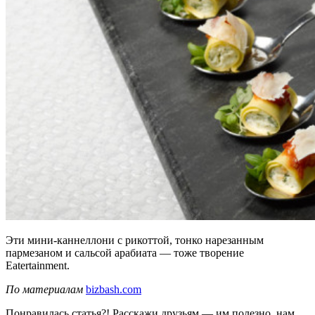
Эти мини-каннеллони с рикоттой, тонко нарезанным
пармезаном и сальсой арабиата — тоже творение
Eatertainment.
По материалам
bizbash.com
Понравилась статья?! Расскажи друзьям — им полезно, нам